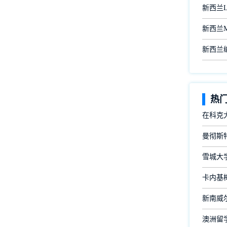
新西兰Lan
新西兰Ma
新西兰
热
在科克
曼彻斯
雪城大
卡内基
新南威尔
澳洲留