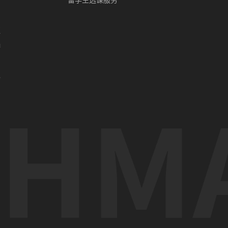
留学生选课服务
亚
港
门
办