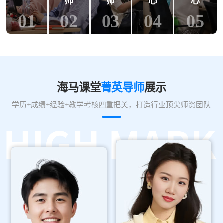
师
师
心
心
01
02
03
04
05
海马课堂
菁英导师
展示
学历+成绩+经验+教学考核四重把关，打造行业顶尖师资团队