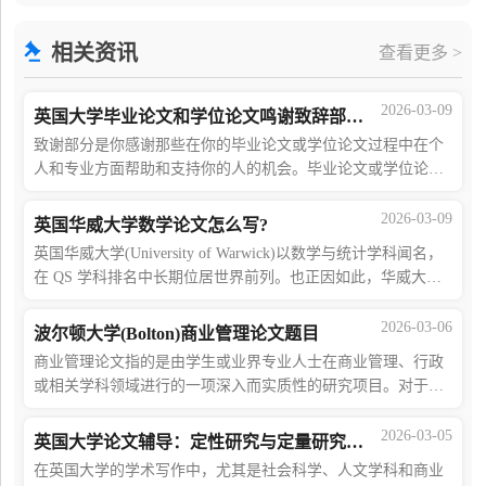
客户满意度、降低成本和提升竞争力至关重要。优质
相关资讯
查看更多 >
2026-03-09
英国大学毕业论文和学位论文鸣谢致辞部分怎么写?
致谢部分是你感谢那些在你的毕业论文或学位论文过程中在个
人和专业方面帮助和支持你的人的机会。毕业论文或学位论文
的致谢出现在标题页和摘要之间，不应超过一页。那么这部分
怎么写比较好呢?英国大学论文辅导1 在
2026-03-09
英国华威大学数学论文怎么写?
英国华威大学(University of Warwick)以数学与统计学科闻名，
在 QS 学科排名中长期位居世界前列。也正因如此，华威大学
数学专业的论文要求一直以难度高、标准严、评分细著称，很
多留学生即便平时成绩不错，也容易在论文阶段遇到瓶颈。
2026-03-06
波尔顿大学(Bolton)商业管理论文题目
商业管理论文指的是由学生或业界专业人士在商业管理、行政
或相关学科领域进行的一项深入而实质性的研究项目。对于那
些追求高级学位(如硕士或博士学位)的人来说，这是一项结业
性的工作。商业管理论文的主要目的是
2026-03-05
英国大学论文辅导：定性研究与定量研究的区别
在英国大学的学术写作中，尤其是社会科学、人文学科和商业