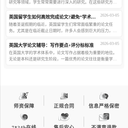
研究等领域，学生常常需要进行深入的研究。在这些研究方法
中，定性研究(QualitativeResearch)和定量研究
(QuantitativeResearch)是两种最常见的研究方法。
2026-03-05
英国留学生如何高效完成论文?避免“学术不端”与低分风险
随着圣诞假期的临近，英国留学生们常常面临繁重的论文任
务。尤其是在临近截止日期时，许多人会感到巨大的压力，既
想尽快交差，又不想错过假期的放松时光。于是，一部分学生
选择捷径——通过偷懒来完成论文，然而
2026-03-05
英国大学论文辅导：写作要点+评分标标准
在英国大学的学术体系中，论文写作占据着极为重要的地位。
无论是本科还是研究生阶段，一篇优秀的论文往往是衡量学生
学术水平和研究能力的关键指标。HighMark论文辅导将为大家
详细解析英国本科论文的结构、写作要
师资保障
正规合同
信息严格保密
7*24h在线
售后安心
不满意退款