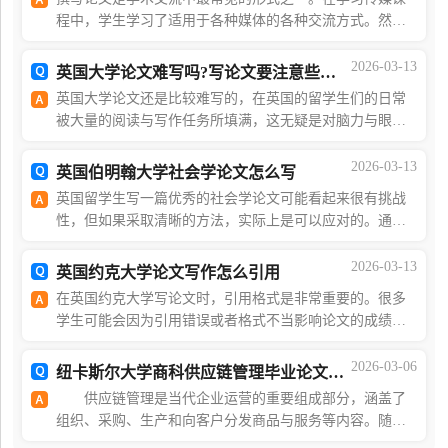
程中，学生学习了适用于各种媒体的各种交流方式。然
而，与所有学术活动一样，他 她通常会被期望以论文形式
表达自己，并遵循通常的学术标准和标准。通常情况下
2026-03-13
英国大学论文难写吗?写论文要注意些什么?
英国大学论文还是比较难写的，在英国的留学生们的日常
被大量的阅读与写作任务所填满，这无疑是对脑力与眼力
的持续考验。尽管付出诸多努力，然而学业成绩却未必能
达到预期，皆因英国课程的复杂性与独特性。而在众
2026-03-13
英国伯明翰大学社会学论文怎么写
英国留学生写一篇优秀的社会学论文可能看起来很有挑战
性，但如果采取清晰的方法，实际上是可以应对的。通过
遵循一些简单的步骤，你可以写出一篇有深度且结构清晰
的论文。以下是开始的步骤：1 选择一个话题2 进行
2026-03-13
英国约克大学论文写作怎么引用
在英国约克大学写论文时，引用格式是非常重要的。很多
学生可能会因为引用错误或者格式不当影响论文的成绩，
尤其是对于学术写作和避免剽窃(plagiarism)的要求。以下
是海马课堂提供的一些关于如何正确引用和参考文
2026-03-06
纽卡斯尔大学商科供应链管理毕业论文怎么写
供应链管理是当代企业运营的重要组成部分，涵盖了
组织、采购、生产和向客户分发商品与服务等内容。随着
商业世界日益互联与全球化，高效的供应链管理对于维持