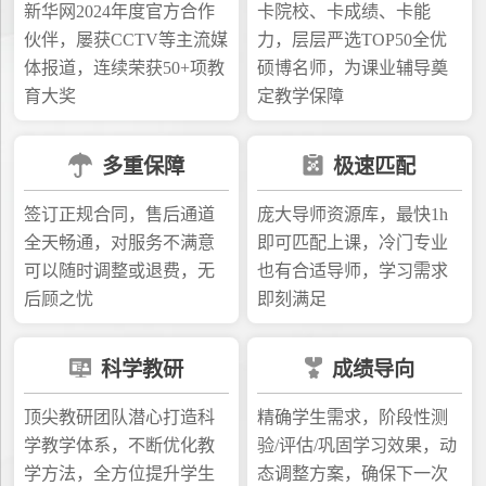
新华网2024年度官方合作
卡院校、卡成绩、卡能
伙伴，屡获CCTV等主流媒
力，层层严选TOP50全优
体报道，连续荣获50+项教
硕博名师，为课业辅导奠
育大奖
定教学保障
多重保障
极速匹配
签订正规合同，售后通道
庞大导师资源库，最快1h
全天畅通，对服务不满意
即可匹配上课，冷门专业
可以随时调整或退费，无
也有合适导师，学习需求
后顾之忧
即刻满足
科学教研
成绩导向
顶尖教研团队潜心打造科
精确学生需求，阶段性测
学教学体系，不断优化教
验/评估/巩固学习效果，动
学方法，全方位提升学生
态调整方案，确保下一次