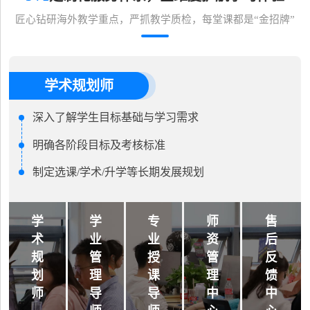
匠心钻研海外教学重点，严抓教学质检，每堂课都是“金招牌”
学术规划师
深入了解学生目标基础与学习需求
明确各阶段目标及考核标准
制定选课/学术/升学等长期发展规划
学
学
专
师
售
术
业
业
资
后
规
管
授
管
反
划
理
课
理
馈
师
导
导
中
中