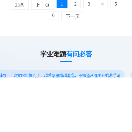
1
2
3
4
5
33条
上一页
6
下一页
学业难题
有问必答
文辅导
:
论文DDL快到了，越着急思路越混乱，不知道从哪里开始着手写
科申诉
:
家长咨询，孩子一门课程挂科，不清楚申诉流程和成功几率，想寻
程辅导
:
研究生课程好多都是跨学科内容，自学的效率太低了，需要尽快辅
程预习
:
对自我要求比较高，害怕开学跟不上，希望能提前预热课程知识