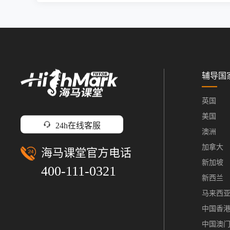
辅导国
英国
美国
24h在线客服
澳洲
加拿大
海马课堂官方电话
新加坡
400-111-0321
新西兰
马来西
中国香
中国澳