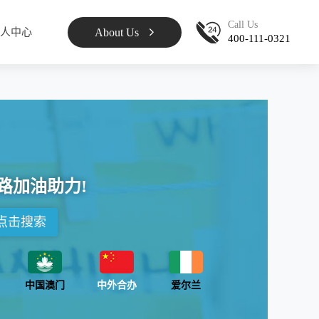
Call Us
About Us
人中心
400-111-0321
路加油助力!
点击搜索
中国澳门
中外合办
爱尔兰