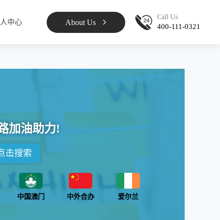
Call Us
About Us
人中心
400-111-0321
路加油助力!
点击搜索
中国澳门
中外合办
爱尔兰