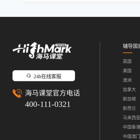
辅导国
英国
美国
24h在线客服
澳洲
加拿大
海马课堂官方电话
新加坡
400-111-0321
新西兰
马来西
中国香
中国澳