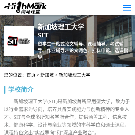
新加坡理工大学
SIT
留学生一站式论文辅导、课程辅导、考试辅
导、作业辅导、论文润色、挂科申诉、选课指
导
您的位置：
首页
>
新加坡
> 新加坡理工大学
学校简介
新加坡理工大学(SIT)是新加坡首所应用型大学，致力于
以行业需求为导向，培养具备实践能力与创新精神的专业人
才。SIT与全球多所知名学府合作，提供涵盖工程、信息技
术、健康科学、设计与商业等领域的本科学位和硕士课程，
课程特色突出“实战导向”和“深度产业融合”。