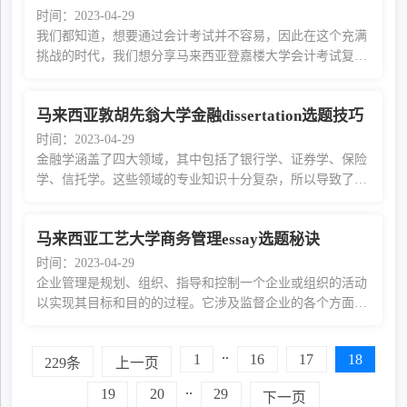
时间：2023-04-29
我们都知道，想要通过会计考试并不容易，因此在这个充满
挑战的时代，我们想分享马来西亚登嘉楼大学会计考试复习
技巧，告诉你如何在学习过程保持专注，并通过会计考试，
促进你的学业生涯发展。1 让自己远离新闻头
马来西亚敦胡先翁大学金融dissertation选题技巧
时间：2023-04-29
金融学涵盖了四大领域，其中包括了银行学、证券学、保险
学、信托学。这些领域的专业知识十分复杂，所以导致了同
学们在选择金融学essay题目时，感到十分复杂。因此，小编
整理了马来西亚敦胡先翁大学金融dissertati
马来西亚工艺大学商务管理essay选题秘诀
时间：2023-04-29
企业管理是规划、组织、指导和控制一个企业或组织的活动
以实现其目标和目的的过程。它涉及监督企业的各个方面，
从财务和运营到营销和人力资源。企业管理者必须具备领导
能力、沟通能力和解决问题的能力，并能够做
..
1
16
17
18
229条
上一页
..
19
20
29
下一页