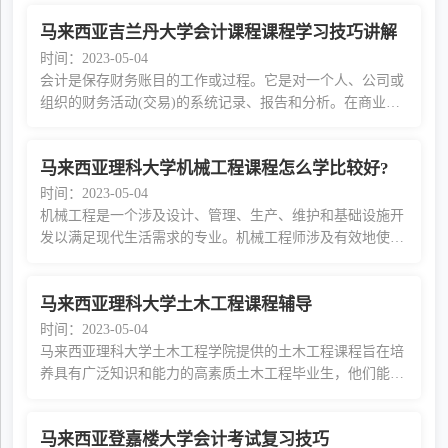
持好的复习状态的秘诀。1 练习使人完美练习、
马来西亚吉兰丹大学会计课程课程学习技巧讲解
时间：2023-05-04
会计是保存财务账目的工作或过程。它是对一个人、公司或
组织的财务活动(交易)的系统记录、报告和分析。在商业
中，它允许公司分析其财务业绩。此外，会计允许公司在利
润、损失、生产力、销售趋势、成本等方面检查
马来西亚理科大学机械工程课程怎么学比较好?
时间：2023-05-04
机械工程是一个涉及设计、管理、生产、维护和基础设施开
发以满足现代生活需求的专业。机械工程师涉及有效地使用
有限资源高效、可靠和经济地运行的产品或系统。机械工程
师还涉及发电厂、重型机械、电子、建筑、产
马来西亚理科大学土木工程课程辅导
时间：2023-05-04
马来西亚理科大学土木工程学院提供的土木工程课程旨在培
养具有广泛知识和能力的高素质土木工程毕业生，他们能够
为各种土木工程问题设计解决方案。该计划提供平衡的课
程，涵盖土木工程的主要分支学科，包括岩土工
马来西亚登嘉楼大学会计考试复习技巧