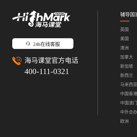
辅导国
英国
美国
24h在线客服
澳洲
加拿大
海马课堂官方电话
新加坡
400-111-0321
新西兰
马来西
中国香
中国澳
中外合
欧洲