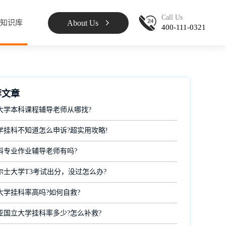
Call Us
About Us
知识库
400-111-0321
荐文章
大学本科课程辅导老师从哪找?
学挂科不知道怎么申诉?超实用攻略!
科专业作业辅导老师有吗?
尔士大学T3考试出分，没过怎么办?
大学挂科率高吗?如何自救?
亚国立大学挂科率多少?怎么补救?