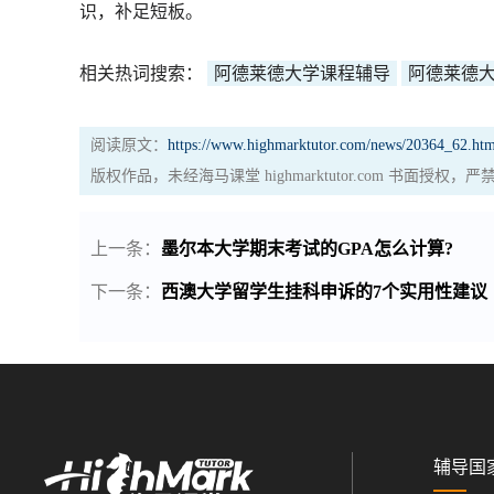
识，补足短板。
相关热词搜索：
阿德莱德大学课程辅导
阿德莱德
阅读原文：
https://www.highmarktutor.com/news/20364_62.htm
版权作品，未经海马课堂 highmarktutor.com 书面授
上一条：
墨尔本大学期末考试的GPA怎么计算?
下一条：
西澳大学留学生挂科申诉的7个实用性建议
辅导国