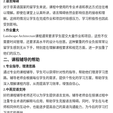
2.语言障碍
对于非英语国家的留学生来说，课程中使用的专业术语和表达方式往往难
以理解。即使在课堂上认真听讲，语言障碍依然会影响信息的接收和理
解。这样的情况让学生在完成作业和项目时倍感压力，学习积极性也因此
受到影响。
3.作业量大
Landscape Architecture课程通常要求学生提交大量作业和项目，这些不仅
需要时间管理，还要求高水平的设计与创意。这种繁重的作业负担常常让
留学生感到无从下手，特别是在理解课程要求和规范方面，进一步加重了
他们的压力。
二、课程辅导的帮助
1.专业指导，理清思路
通过专业的课程辅导，学生可以获得针对性的指导，帮助他们理清学习思
路。辅导老师会根据每位学生的需求，提供个性化的学习方案，帮助学生
深入理解课程内容，从而提高学习效率，增强自信心。
2.中英双语支持
好的课程辅导老师还可以为学生提供语言支持。辅导老师会在授课过程中
注重专业术语的解释与应用，帮助学生克服语言障碍。同时，学生在与老
师和同伴的互动中，也能逐步提高自己的英语沟通能力，为今后的学习打
下坚实的基础。