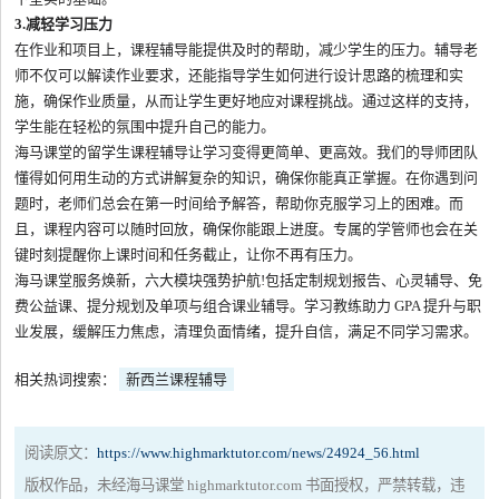
3.减轻学习压力
在作业和项目上，课程辅导能提供及时的帮助，减少学生的压力。辅导老
师不仅可以解读作业要求，还能指导学生如何进行设计思路的梳理和实
施，确保作业质量，从而让学生更好地应对课程挑战。通过这样的支持，
学生能在轻松的氛围中提升自己的能力。
海马课堂的留学生课程辅导让学习变得更简单、更高效。我们的导师团队
懂得如何用生动的方式讲解复杂的知识，确保你能真正掌握。在你遇到问
题时，老师们总会在第一时间给予解答，帮助你克服学习上的困难。而
且，课程内容可以随时回放，确保你能跟上进度。专属的学管师也会在关
键时刻提醒你上课时间和任务截止，让你不再有压力。
海马课堂服务焕新，六大模块强势护航!包括定制规划报告、心灵辅导、免
费公益课、提分规划及单项与组合课业辅导。学习教练助力 GPA 提升与职
业发展，缓解压力焦虑，清理负面情绪，提升自信，满足不同学习需求。
相关热词搜索：
新西兰课程辅导
阅读原文：
https://www.highmarktutor.com/news/24924_56.html
版权作品，未经海马课堂 highmarktutor.com 书面授权，严禁转载，违