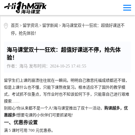
首页
>
留学资讯
>
留学新闻
> 海马课堂双十一狂欢：超值好课送不
停，抢先体验！
海马课堂双十一狂欢：超值好课送不停，抢先体
验！
作者：海马 发布时间：2024-10-25 17:41:55
留学生们上课的崩溃往往就在一瞬间。明明自己雅思托福成绩都还不错，
但是上课什么也不懂，只能下课熬夜复习。根本适应不了国外的教学模
式，考试抓不住重点，写作业时也不知该如何下手，只能靠自己进行艰难
摸索……
别担心!你从来都不是一个人!海马课堂推出了双十一活动，
购课越多，优
惠越多!
想要屯课的小伙伴们可要抓紧啦!
一、优惠券设置
满 5 课时可用 700 元优惠券。