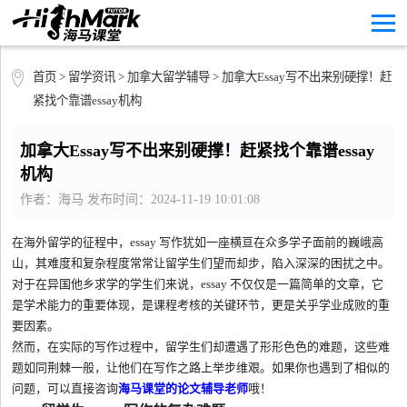
首页
>
留学资讯
>
加拿大留学辅导
> 加拿大Essay写不出来别硬撑！赶
紧找个靠谱essay机构
加拿大Essay写不出来别硬撑！赶紧找个靠谱essay
机构
作者：海马 发布时间：2024-11-19 10:01:08
在海外留学的征程中，essay 写作犹如一座横亘在众多学子面前的巍峨高
山，其难度和复杂程度常常让留学生们望而却步，陷入深深的困扰之中。
对于在异国他乡求学的学生们来说，essay 不仅仅是一篇简单的文章，它
是学术能力的重要体现，是课程考核的关键环节，更是关乎学业成败的重
要因素。
然而，在实际的写作过程中，留学生们却遭遇了形形色色的难题，这些难
题如同荆棘一般，让他们在写作之路上举步维艰。如果你也遇到了相似的
问题，可以直接咨询
海马课堂的论文辅导老师
哦！