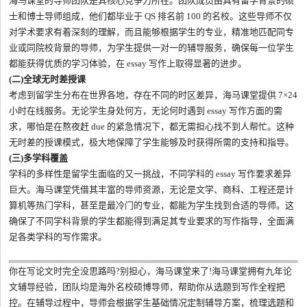
海马课堂的导师团队是其核心竞争力所在。团队成员由具有留学背景的硕
士和博士导师组成，他们都毕业于 QS 排名前 100 的名校。这些导师不仅
对学术要求有着深刻的理解，而且能够根据学生的专业，精准地匹配同专
业或同院校背景的导师，为学生提供一对一的辅导服务，确保每一位学生
都能获得优质的学习体验，在 essay 写作上取得显著的进步。
(二)全球无时差授课
考虑到留学生分布在世界各地，存在不同的时区差异，海马课堂提供 7×24
小时在线服务。无论学生身处何方，无论何时遇到 essay 写作方面的需
求，哪怕是在熬夜赶 due 的紧急情况下，都无需担心找不到人帮忙。这种
无时差的授课模式，极大地保障了学生能够及时获得所需的支持和指导。
(三)多学科覆盖
学科的多样性是留学生面临的又一挑战，不同学科的 essay 写作要求差异
巨大。海马课堂凭借其丰富的导师资源，无论是文学、商科、工程还是计
算机等热门学科，甚至是最冷门的专业，都能为学生找到合适的导师。这
确保了不同学科背景的学生都能得到满足其专业要求的写作指导，全面满
足各类学科的写作需求。
你在写论文时完全没思路吗?别担心，海马课堂来了!海马课堂拥有九年论
文辅导经验，团队均是海外名校硕博导师，帮助你从选题到写作全程把
控。在辅导过程中，导师会根据学生基础情况定制辅导方案，梳理选题和