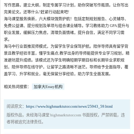
写作思路，建立大纲，制定专属学习计划，助你突破写作瓶颈。让你写出
完美论文。还等什么?赶紧行动起来吧!
海马课堂服务焕新，六大模块强势护航！包括定制规划报告、心灵辅导、
免费公益课、提分规划及单项与组合课业辅导。学习教练助力 GPA 提升与
职业发展，缓解压力焦虑，清理负面情绪，提升自信，满足不同学习需
求。
海马中行业首推双师模式，为留学生学业保驾护航。陪伴导师具有留学背
景且教学经验丰富，懂学生痛点;教学出身的导师能提供专业学习规划，精
准避坑提升成绩。该模式还为学生明确短期学期目标和长期毕业求职规
划，陪伴导师在线守护，让留学之路清晰不迷茫。导师给予全面指导，覆
盖学习、升学和就业，毫无保留分享经验，助力学生全面发展。
相关热词搜索：
加拿大Essay机构
阅读原文：
https://www.highmarktutor.com/news/25943_59.html
版权作品，未经海马课堂 highmarktutor.com 书面授权，严禁转载，违
者将被追究法律责任。