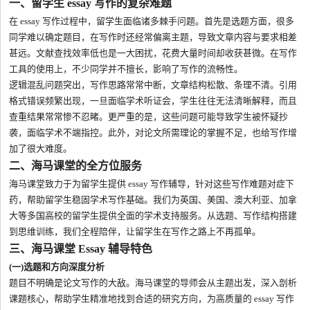
一、留学生 essay 写作的复杂难题
在 essay 写作过程中，留学生面临诸多棘手问题。首先是选题方面，很多
同学难以确定题目，在写作时还经常偏离主题，导致文章内容与要求相差
甚远。文献查找效率低也是一大困扰，花费大量时间却收获甚微。在写作
工具的使用上，不少同学并不擅长，影响了写作的流畅性。
逻辑混乱问题突出，写作思路常常中断，文章结构松散、条理不清。引用
格式错误频繁出现，一旦面临学术听证会，学生往往无法清晰解释，而且
查重结果常常惨不忍睹。更严重的是，这些问题可能导致学生被怀疑抄
袭，面临学术不端指控。此外，对论文所需理论的掌握不足，也给写作增
加了很大难度。
二、海马课堂的全方位服务
海马课堂致力于为留学生提供 essay 写作辅导，针对这些写作难题对症下
药，帮助留学生稳固学术写作基础。我们为英国、美国、澳大利亚、加拿
大等多国高校的留学生提供全面的学术支持服务。从选题、写作结构搭建
到思维训练，我们全程陪伴，让留学生在写作之路上不再孤单。
三、海马课堂 Essay 辅导特色
(一)选题和方向深度分析
题目不明确是论文写作的大敌。海马课堂的导师会从主题出发，深入剖析
课题核心，帮助学生精准地找到合适的研究方向，为高质量的 essay 写作