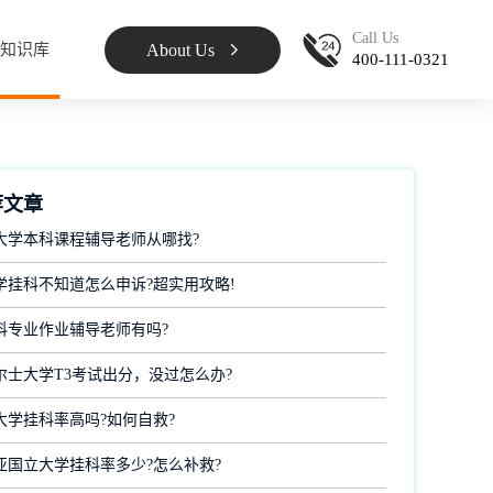
Call Us
About Us
知识库
400-111-0321
荐文章
大学本科课程辅导老师从哪找?
学挂科不知道怎么申诉?超实用攻略!
科专业作业辅导老师有吗?
尔士大学T3考试出分，没过怎么办?
大学挂科率高吗?如何自救?
亚国立大学挂科率多少?怎么补救?