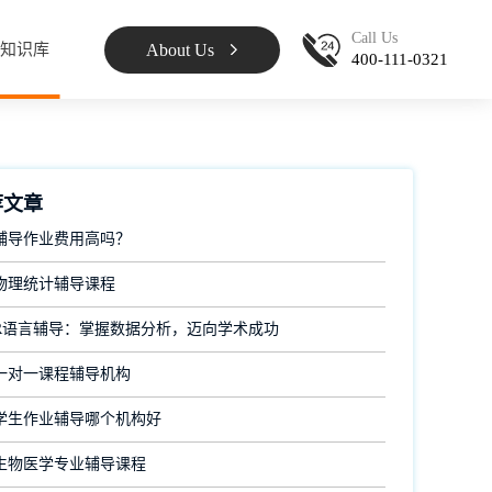
Call Us
About Us
知识库
400-111-0321
荐文章
辅导作业费用高吗？
物理统计辅导课程
R语言辅导：掌握数据分析，迈向学术成功
一对一课程辅导机构
学生作业辅导哪个机构好
生物医学专业辅导课程