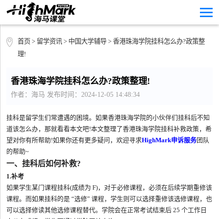
首页
>
留学资讯
>
中国大学辅导
> 香港珠海学院挂科怎么办?政策整
理!
香港珠海学院挂科怎么办?政策整理!
作者：海马 发布时间：2024-12-05 14:48:34
挂科是留学生们常遭遇的困境。如果香港珠海学院的小伙伴们挂科后不知
道该怎么办，那就看看本文吧!本文整理了香港珠海学院挂科补救政策，希
望对你有所帮助!如果你还有更多疑问，欢迎寻求
HighMark申诉服务
团队
的帮助~
一、挂科后如何补救?
1.补考
如果学生某门课程挂科(成绩为 F)，对于必修课程，必须在后续学期重修该
课程。而如果挂科的是 “选修” 课程，学生则可以选择重修该选修课程，也
可以选择修读其他选修课程替代。学院会在正常考试结束后 25 个工作日