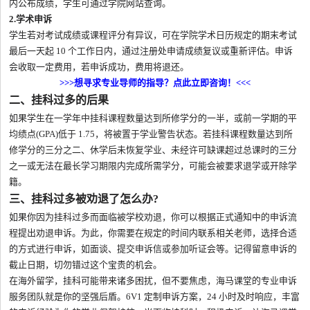
内公布成绩，学生可通过学院网站查询。
2.学术申诉
学生若对考试成绩或课程评分有异议，可在学院学术日历规定的期末考试
最后一天起 10 个工作日内，通过注册处申请成绩复议或重新评估。申诉
会收取一定费用，若申诉成功，费用将退还。
>>>想寻求专业导师的指导？点此立即咨询！<<<
二、挂科过多的后果
如果学生在一学年中挂科课程数量达到所修学分的一半，或前一学期的平
均绩点(GPA)低于 1.75，将被置于学业警告状态。若挂科课程数量达到所
修学分的三分之二、休学后未恢复学业、未经许可缺课超过总课时的三分
之一或无法在最长学习期限内完成所需学分，可能会被要求退学或开除学
籍。
三、挂科过多被劝退了怎么办?
如果你因为挂科过多而面临被学校劝退，你可以根据正式通知中的申诉流
程提出劝退申诉。为此，你需要在规定的时间内联系相关老师，选择合适
的方式进行申诉，如面谈、提交申诉信或参加听证会等。记得留意申诉的
截止日期，切勿错过这个宝贵的机会。
在海外留学，挂科可能带来诸多困扰，但不要焦虑，海马课堂的专业申诉
服务团队就是你的坚强后盾。6V1 定制申诉方案，24 小时及时响应，丰富