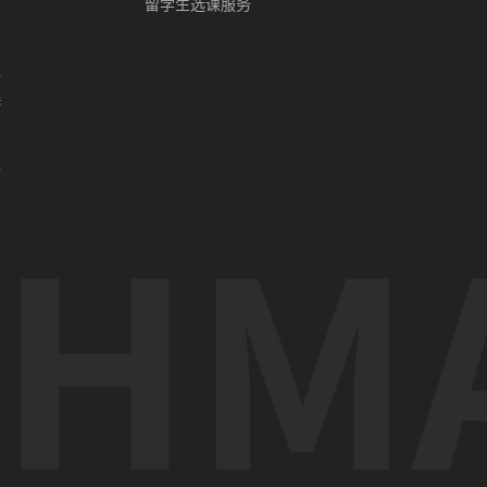
留学生选课服务
亚
港
门
办