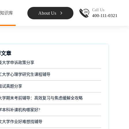
Call Us
About Us
知识库
400-111-0321
荐文章
技大学申诉政策分享
工大学心理学研究生课程辅导
面试真题分享
大学期末考前辅导：高效复习与焦虑缓解全攻略
学本科补课机构哪家好?
文大学作业好难想找辅导