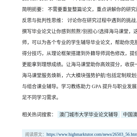
简明扼要： 不需要重复整篇论文，重点讲解你的研究
反思与批判性思维： 讨论你在研究过程中遇到的挑
撰写毕业论文让你感到煎熬?别担心!选择海马课堂，这
师，可以为各个专业的学生辅导毕业论文，帮助你克
得分技巧，从理论框架搭建到外籍导师润色修改，提
更能拿到理想成绩。让海马课堂助你高效提分，收获一
海马课堂服务焕新，六大模块强势护航!包括定制规
与组合课业辅导。学习教练助力 GPA 提升与职业
足不同学习需求。
相关热词搜索：
澳门城市大学毕业论文辅导
中国
阅读原文：
https://www.highmarktutor.com/news/26503_56.htm