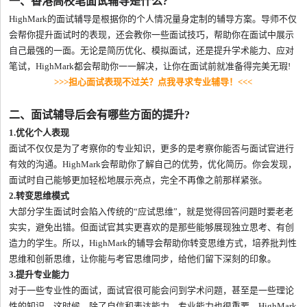
一、香港高校笔面试辅导是什么?
HighMark的面试辅导是根据你的个人情况量身定制的辅导方案。导师不仅
会帮你提升面试时的表现，还会教你一些面试技巧，帮助你在面试中展示
自己最强的一面。无论是简历优化、模拟面试，还是提升学术能力、应对
笔试，HighMark都会帮助你一一解决，让你在面试前就准备得完美无瑕!
>>>担心面试表现不过关？点我寻求专业辅导！<<<
二、面试辅导后会有哪些方面的提升?
1.优化个人表现
面试不仅仅是为了考察你的专业知识，更多的是考察你能否与面试官进行
有效的沟通。HighMark会帮助你了解自己的优势，优化简历。你会发现，
面试时自己能够更加轻松地展示亮点，完全不再像之前那样紧张。
2.转变思维模式
大部分学生面试时会陷入传统的“应试思维”，就是觉得回答问题时要老老
实实，避免出错。但面试官其实更喜欢的是那些能够展现独立思考、有创
造力的学生。所以，HighMark的辅导会帮助你转变思维方式，培养批判性
思维和创新思维，让你能与考官思维同步，给他们留下深刻的印象。
3.提升专业能力
对于一些专业性的面试，面试官很可能会问到学术问题，甚至是一些理论
性的知识。这时候，除了自信和表达能力，专业能力也很重要。HighMark