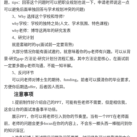
题，tips：回答这个问题时可以把职业规划也说一下，申请老师说这一点
可以避免后面单独回答与学术规划冲突的问题)
3、Why 选择这个学校和导师?
why学校：学校的独特之处(人文、学术氛围、特色课程)
why老师：博导这两年的研究发表
4、研究计划
就是套磁时的rp(面试前一定要背熟)
大部分情况你能有面试邀约，就意味着你的rp老师有兴趣。可以从背
景-研究gap-方法论-研究计划分流程汇报。其中方法论是核心，在面试前
一定要多跟rp老师沟通，不能一知半解。
5、反问环节
可以问老师对博士生的期待、funding。前者可以摸清你的毕业要求，
方便你后期选offer，后者因人而异。
注意事项
1.提前制作好介绍自己的PPT，可能有些老师不需要，但是相信我，
这会让你的面试准备事半功倍。
展示PPT，你可以将老师引入到你的节奏里。当有一个PPT在老师面
前，老师的问题会更多focus在你的内容上，不会东一榔头西一棒槌问到你
的知识盲区;