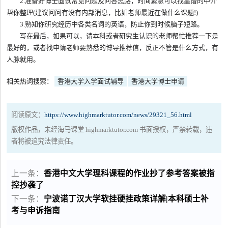
2.准备好博士面试常见问题及问答思路，时间紧急可以找靠谱的中介
帮你整理(建议问问有没有内部消息，比如老师最近在做什么课题!)
3.熟知你研究经历中各类名词的英语，防止你到时候脑子短路。
写在最后，如果可以，请本科或者研究生认识的老师帮忙推荐一下是
最好的，或者找申请老师要熟悉的博导推荐信，反正不管是什么方式，有
人脉就用。
相关热词搜索：
香港大学入学面试辅导
香港大学博士申请
阅读原文：
https://www.highmarktutor.com/news/29321_56.html
版权作品，未经海马课堂 highmarktutor.com 书面授权，严禁转载，违
者将被追究法律责任。
上一条：
香港中文大学理科课程的作业抄了参考答案被指
控抄袭了
下一条：
宁波诺丁汉大学软挂硬挂政策详解|本科硕士补
考与申诉指南