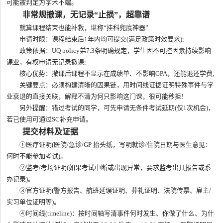
可能被判定为学术不端。
非常规撤课，无记录“止损”，超靠谱
就算课程结束也能补救，堪称“挂科兜底神器”
申请时限：课程结束后1年内均可提交(满足政策时效要求);
政策依据：UQ policy弟7.3条明确规定，学生因不可控因素持续影响
课业，有权申请无记录撤课;
核心优势：撤课后课程不显示在成绩单、不影响GPA，还能退还学费;
关键要点：必须构建清晰的因果链，用时间线证据证明特殊事件与学
业衰退的直接关联，解释不清为何只影响这门课，很可能秒拒!
另外提醒：错过考试的同学，可先申请无条件考试延期(仅1次机会)，
若已使用可通过SC补充申请。
提交材料及证据
①医疗证明(医院/急诊/GP 抬头纸，写明就诊/住院日期与医生意见：
何时不能参加考试)。
②监考/考场证明(如果考试中断或出现异常，要求监考出具报告或系
办记录)。
③官方证明(警方报告、航班延误证明、葬礼证明、法院传票、雇主/
实习单位证明等)。
④时间线(timeline)：按时间轴写清事件何时发生、你做了什么、为什