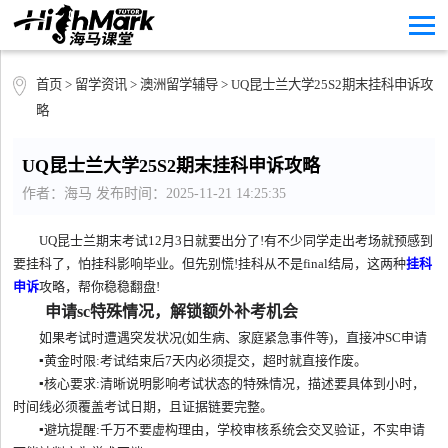
首页
>
留学资讯
>
澳洲留学辅导
> UQ昆士兰大学25S2期末挂科申诉攻
略
UQ昆士兰大学25S2期末挂科申诉攻略
作者：海马 发布时间：2025-11-21 14:25:35
UQ昆士兰期末考试12月3日就要出分了!有不少同学走出考场就预感到
要挂科了，怕挂科影响毕业。但先别慌!挂科从不是final结局，这两种
挂科
申诉
攻略，帮你稳稳翻盘!
申请sc特殊情况，解锁额外补考机会
如果考试时遭遇突发状况(如生病、家庭紧急事件等)，直接冲SC申请
▪️黄金时限:考试结束后7天内必须提交，超时就直接作废。
▪️核心要求:清晰说明影响考试状态的特殊情况，描述要具体到小时，
时间线必须覆盖考试日期，且证据链要完整。
▪️避坑提醒:千万不要虚构理由，学校审核系统会交叉验证，不实申请