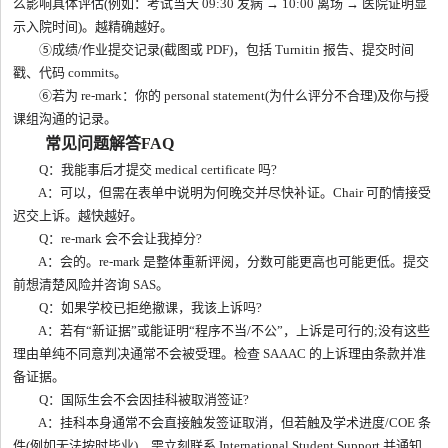
么影响具体评估(例如：考试当天 09:30 发病 → 10:00 离场 → 医院证明显
示入院时间)。越精确越好。
⑤成绩/作业提交记录(截图或 PDF)，包括 Turnitin 报告、提交时间
戳、代码 commits。
⑥若为 re-mark：你的 personal statement(为什么评分不合理)及你与授
课组沟通的记录。
常见问题解答FAQ
Q：我能事后才提交 medical certificate 吗?
A：可以，但需在表单中说明为何晚交并尽快补证。Chair 可酌情接受
迟交上诉。越快越好。
Q：re-mark 会不会让我掉分?
A：会的。re-mark 是整体重新评阅，分数可能更高也可能更低。提交
前想清楚风险并咨询 SAS。
Q：如果学校已拒绝撤课，我该上诉吗?
A：若有“新证据”或能证明“程序不当/不公”，上诉是可行的;没有这些
理由单纯不同意判决通常不会被受理。检查 SAAAC 的上诉理由条款并准
备证据。
Q：国际生会不会因挂科被取消签证?
A：挂科本身通常不会直接触发签证取消，但若触及学术进度/COE 条
件(例如无法按时毕业)，需立刻联系 International Student Support 并通知