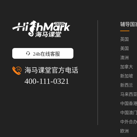
辅导国
英国
美国
24h在线客服
澳洲
加拿大
海马课堂官方电话
新加坡
400-111-0321
新西兰
马来西
中国香
中国澳
中外合
欧洲