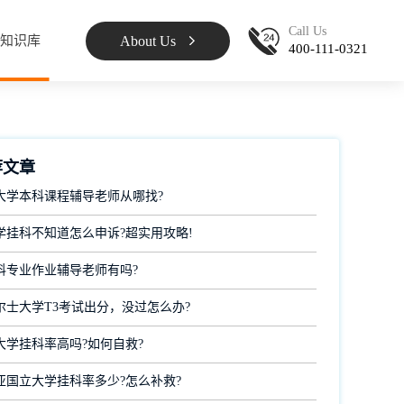
Call Us
About Us
知识库
400-111-0321
荐文章
大学本科课程辅导老师从哪找?
学挂科不知道怎么申诉?超实用攻略!
科专业作业辅导老师有吗?
尔士大学T3考试出分，没过怎么办?
大学挂科率高吗?如何自救?
亚国立大学挂科率多少?怎么补救?