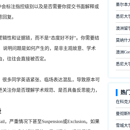
墨尔本
邮件中会标注指控级别以及是否需要你提交书面解释或
悉尼大学
意回复。
澳洲留
辑性和证据链，而不是“态度好不好”。你需要结
莫纳什
过程，说明问题是如何产生的，是非主观故意、学术
澳洲Cor
由，往往会直接被否定。
悉尼大
很多同学英语紧张、临场表达混乱，导致原本可
更关注你是否理解学术规范、是否具备反思能力，
热
在科克
段
曼彻斯
况下甚至Suspension或Exclusion。如果
雪城大