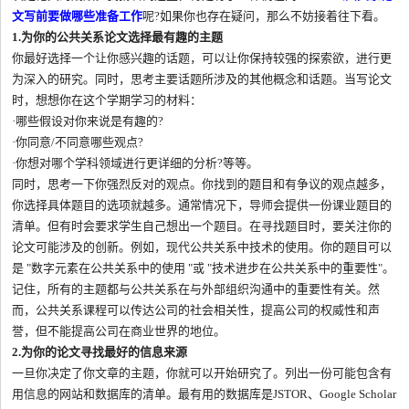
文写前要做哪些准备工作
呢?如果你也存在疑问，那么不妨接着往下看。
1.为你的公共关系论文选择最有趣的主题
你最好选择一个让你感兴趣的话题，可以让你保持较强的探索欲，进行更
为深入的研究。同时，思考主要话题所涉及的其他概念和话题。当写论文
时，想想你在这个学期学习的材料：
·哪些假设对你来说是有趣的?
·你同意/不同意哪些观点?
·你想对哪个学科领域进行更详细的分析?等等。
同时，思考一下你强烈反对的观点。你找到的题目和有争议的观点越多，
你选择具体题目的选项就越多。通常情况下，导师会提供一份课业题目的
清单。但有时会要求学生自己想出一个题目。在寻找题目时，要关注你的
论文可能涉及的创新。例如，现代公共关系中技术的使用。你的题目可以
是 "数字元素在公共关系中的使用 "或 "技术进步在公共关系中的重要性"。
记住，所有的主题都与公共关系在与外部组织沟通中的重要性有关。然
而，公共关系课程可以传达公司的社会相关性，提高公司的权威性和声
誉，但不能提高公司在商业世界的地位。
2.为你的论文寻找最好的信息来源
一旦你决定了你文章的主题，你就可以开始研究了。列出一份可能包含有
用信息的网站和数据库的清单。最有用的数据库是JSTOR、Google Scholar