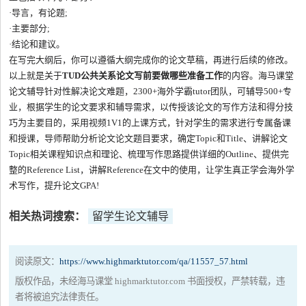
·导言，有论题;
·主要部分;
·结论和建议。
在写完大纲后，你可以遵循大纲完成你的论文草稿，再进行后续的修改。
以上就是关于
TUD公共关系论文写前要做哪些准备工作
的内容。海马课堂
论文辅导针对性解决论文难题，2300+海外学霸tutor团队，可辅导500+专
业，根据学生的论文要求和辅导需求，以传授该论文的写作方法和得分技
巧为主要目的，采用视频1V1的上课方式，针对学生的需求进行专属备课
和授课，导师帮助分析论文论文题目要求，确定Topic和Title、讲解论文
Topic相关课程知识点和理论、梳理写作思路提供详细的Outline、提供完
整的Reference List，讲解Reference在文中的使用，让学生真正学会海外学
术写作，提升论文GPA!
相关热词搜索：
留学生论文辅导
阅读原文：
https://www.highmarktutor.com/qa/11557_57.html
版权作品，未经海马课堂 highmarktutor.com 书面授权，严禁转载，违
者将被追究法律责任。