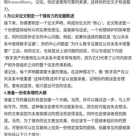
和ScienceDirect。 记住，你应该使用可靠的来源，这样你的论文才有说服
力。
3.为公关论文制定一个强有力的论题陈述
接下来，你需要制定一个论文声明，构成你论文的 "核心"。论文陈述是一
个你想提供给听众的实质性想法，或者换句话说，一个你想辩护的简单想
法，同时回答你论文的中心问题。例如，如果你选择的题目是 "在公共关
系中使用数字证据"，你的中心问题是 "为什么数字证据在公共关系中很重
要?" 之后，你的论文，也就是对上述问题的回答，可以写成如下内容
"数字资产的使用在公共关系中是非常有用的，因为它们代表了公司内部资
产和外部组织之间的整个信息传递系统。
请记住，每个声明都需要大量的理由。在这种情况下，像 "数字资产在公
共关系中很重要 "这样的陈述并不足以说服读者，证明你的假设是合理
的。要有创造性，但只提出可信的信息。
4.准备一份有条理的大纲
准备工作的最后阶段是创建一个大纲。当然，你可以跳过这一步，马上开
始写作。然而，这种做法会使写作过程复杂化，因为你可能会失去想法，
你的文章会因为未曾探索过的想法而显得凌乱，同时也会使读者感到困
惑。当然，为了使你的论文更加完美，你应该写一个提纲来组织你的想
法。尽管你可以在互联网上找到一些特定类型的提纲，但最常见的提纲类
型包括以下几个部分：