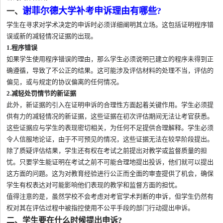
谢菲尔德大学补考申诉理由有哪些?
一、
学生在寻求对学术决定的申诉时必须详细阐明其立场。这包括证明程序错
误或新的减轻情况证据的出现。
1.程序错误
如果学生使用程序错误的理由，那么学生必须说明已建立的程序未得到正
确遵循，导致了不公正的结果。这可能涉及评估材料的处理不当，评估的
偏见，或与规定的协议偏离的任何情况。
2.减轻处罚情节的新证据
此外，新证据的引入在证明申诉的合理性方面起着关键作用。学生必须提
供有力的减轻情况的新证据，这些证据在初次评估期间无法让考官获悉。
这些证据应与学生的表现密切相关，为任何不足提供合理解释。学生必须
令人信服地论证，由于不可预见的情况，这些证据无法在较早阶段提出。
除了质疑评估结果，学生还有权在考试之前提出对教学或监督质量的担
忧。只要学生能证明在考试之前不可能合理地提出投诉，他们就可以提出
这方面的问题。这为对教育经验进行公正而全面的审查提供了机会，确保
学生有权表达对可能影响他们表现的教学和监督方面的担忧。
值得注意的是，虽然学校不会考虑对考官学术判断的申诉，但学生仍然有
权对其在评估过程中被指控使用不公平手段的部门行动提出申诉。
二、学生要在什么时候提出申诉?