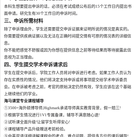
本科生想要提出申诉的话，必须在考试成绩公布后的15个工作日内提出书
面申请。研究生有30个工作日的申诉时间。
三、申诉所需材料
除了申诉理由外，学生还需要提交申诉证据来证明所说的情况是真实的。
你需要提供疾病证据以及无法在正确时间提交情有可原的情况表的详细信
息。
你不能把感觉不舒服或因为你想在提供信息之前等待结果而等待披露此信
息视为正当理由。
四、学生提交学术申诉请求后
学生在提交申诉后，学院工作人员将对申诉进行考虑。如果工作人员认为
存在实质性的情况，他们将决定支持申诉或将事项提交给学术申诉委员
会。在申诉被考虑之前，考官的原始决定仍然有效，学生应该在这个基础
上继续他们的学业。
海马课堂专业课程辅导
①3500+海外硕博导师,Highmark承诺导师真实教育背景，假一赔三!
③根据学生情况进行1V1专属备课，辅导不满意随心退!
②试听课全面升级!让留学生听得安心!
④课程辅导产品升级赠送考前检验。
⑤中英双语详细讲解课程中的考点、难点问题，提供多方位的课后辅导!