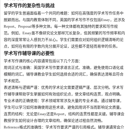
学术写作的复杂性与挑战
留学的学生普遍面临着一个共同的难题：如何在高强度的学术写作任务中
脱颖而出。与国内教育体制不同，英国的学术写作不仅包括Essay，还涉及
Report、Proposal等多种文体。每一种文体都有其独特的要求和写作规
范。例如，Essay虽不像研究论文那样冗长复杂，但其频繁的写作频率和内
容的深度常常让人感到力不从心。学生们需要应对如何组织逻辑清晰的论
点，如何在有限的字数内充分展开论证，这些都不是轻而易举的任务。
学术写作辅导课的必要性
学术写作课的核心内容通常包括以下几个方面：
用词正式与准确：英国学术写作要求语言正式、准确，避免使用口语化或
模糊的词汇。辅导课教会学生如何选择合适的词汇，确保表达清晰且符合
学术规范。
表述清晰与逻辑严谨：优秀的学术论文需要逻辑严谨、层次分明。学术写
作辅导课帮助学生掌握如何有效组织论点，使文章结构连贯，观点明确。
专业术语的正确使用：学术领域常常涉及大量的专业术语。通过辅导课，
学生可以学习如何准确使用这些术语，避免因用词不当而影响论文质量。
连贯的结构：无论是Essay还是Report，结构的连贯性都是关键。辅导课会
教授学生如何设计合理的文章结构，确保论述过程自然流畅。
Reference格式的准确性：学术写作要求严谨的引用格式。辅导课通常会介