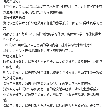
目提案能力。
批判性思维(Critical Thinking)在学术写作中的应用：学习如何在写作中有
效运用批判性思维，提升论文的深度和质量。
课程形式与亮点
海马课堂的学术写作课程采用多样化的教学形式，满足不同学生的学习需
求：
精品小班课：每班6人，高性价比的学习体验，确保每位学生都能获得个
性化的指导。
1V1授课：可以选择自己需要的学习内容，提升学习效率和针对性。
录播课：不受时差和地域限制，随时随地进行学习。
课程亮点包括：
阶梯式课程设计：课程分为不同阶段，从基础到进阶，逐步提升，帮助学
生顺利过渡。
贴合评分标准：课程内容符合海外高校论文评分标准，帮助学生逐一攻破
论文得分要点。
课程内容充实：涵盖各种重要论文类型，全面提高学术写作技巧。
资深实力导师授课：导师拥有丰富的论文辅导经验，精准把控教学成果。
中英双语教学：双语或全英文讲解，帮助学生克服语言障碍，确保听得
懂。
保障学习效果：课程回放无限次观看，课后问题及时答疑解惑，确保学习