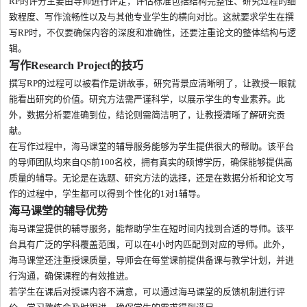
RP的评分主要由导师进行评定，评估标准包括结构完整性、研究过程的细
致程度、写作流畅性以及与其他专业学生的横向对比。这就要求学生在撰
写RP时，不仅要确保内容的深度和准确性，还要注重论文的整体结构与逻
辑。
写作Research Project的技巧
撰写RP的过程可以被看作是讲故事，研究背景应清晰明了，让教授一眼就
能看出研究的价值。研究方法需严谨科学，以展示学生的专业素养。此
外，数据分析要准确到位，结论则需简洁明了，让教授清晰了解研究贡
献。
在写作过程中，海马课堂的辅导服务能够为学生提供很大的帮助。该平台
的导师团队均来自QS前100名校，拥有真实的硕博学历，确保能够提供高
质量的辅导。无论是在选题、研究方法的选择，还是在数据分析和论文写
作的过程中，学生都可以得到个性化的1对1辅导。
海马课堂的辅导优势
海马课堂提供的辅导服务，能帮助学生在短时间内找到合适的导师。该平
台具有广泛的学科覆盖范围，可以在4小时内匹配到对应的导师。此外，
海马课堂还注重授课质量，导师会在每堂课前提供备课与教学计划，并进
行沟通，确保课程的有效推进。
若学生在课后对授课内容不满意，可以通过海马课堂的反馈机制进行评