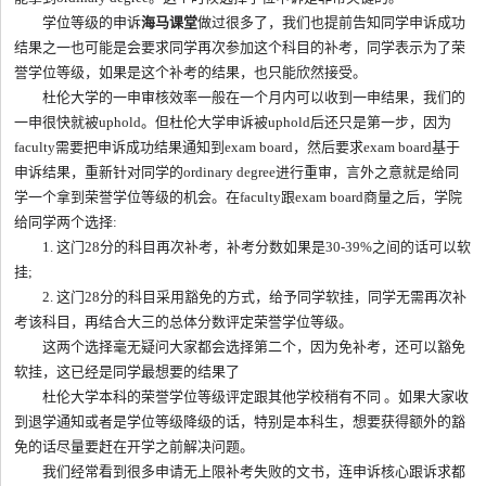
学位等级的申诉
海马课堂
做过很多了，我们也提前告知同学申诉成功
结果之一也可能是会要求同学再次参加这个科目的补考，同学表示为了荣
誉学位等级，如果是这个补考的结果，也只能欣然接受。
杜伦大学的一申审核效率一般在一个月内可以收到一申结果，我们的
一申很快就被uphold。但杜伦大学申诉被uphold后还只是第一步，因为
faculty需要把申诉成功结果通知到exam board，然后要求exam board基于
申诉结果，重新针对同学的ordinary degree进行重审，言外之意就是给同
学一个拿到荣誉学位等级的机会。在faculty跟exam board商量之后，学院
给同学两个选择:
1. 这门28分的科目再次补考，补考分数如果是30-39%之间的话可以软
挂;
2. 这门28分的科目采用豁免的方式，给予同学软挂，同学无需再次补
考该科目，再结合大三的总体分数评定荣誉学位等级。
这两个选择毫无疑问大家都会选择第二个，因为免补考，还可以豁免
软挂，这已经是同学最想要的结果了
杜伦大学本科的荣誉学位等级评定跟其他学校稍有不同 。如果大家收
到退学通知或者是学位等级降级的话，特别是本科生，想要获得额外的豁
免的话尽量要赶在开学之前解决问题。
我们经常看到很多申请无上限补考失败的文书，连申诉核心跟诉求都