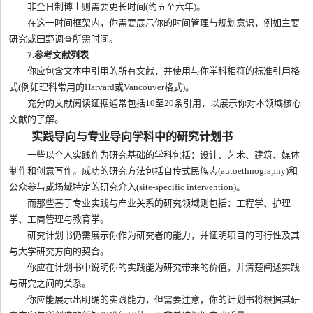
非全日制博士则需要更长时间(约五至六年)。
在这一时间框架内，你需要展示你的时间管理与规划意识，例如主要
研究或田野调查所需时间。
7.参考文献列表
你应包含文本中引用的所有文献，并使用与你学科相符的标准引用格
式(例如理科常用的Harvard或Vancouver格式)。
充分的文献阅读证据通常包括10至20条引用，以展示你对本领域核心
文献的了解。
实践导向与专业导向学科中的研究计划书
一些以个人实践作为研究基础的学科包括：设计、艺术、建筑、媒体
制作和创意写作。成功的研究方法包括自传式民族志(autoethnography)和
公众参与或场域特定的研究介入(site-specific intervention)。
而那些基于专业实践与产业关系的研究领域则包括：工程学、护理
学、工商管理与教育学。
研究计划书仍需展示你作为研究者的能力，并证明项目的可行性及其
与大学研究方向的契合。
你应在计划书中说明你的实践能为研究带来的价值，并清楚阐述实践
与研究之间的关系。
你应能展示出明确的实践能力，但需要注意，你的计划书将根据其研