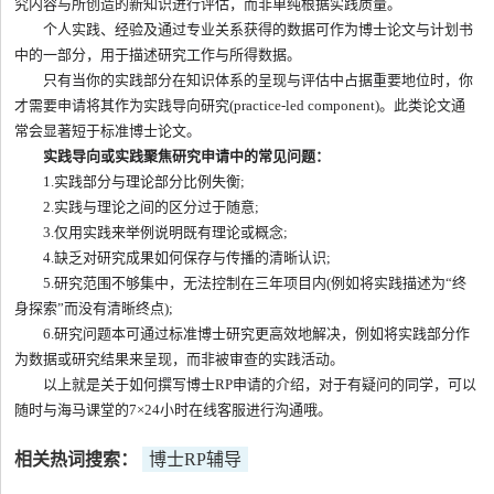
究内容与所创造的新知识进行评估，而非单纯根据实践质量。
个人实践、经验及通过专业关系获得的数据可作为博士论文与计划书
中的一部分，用于描述研究工作与所得数据。
只有当你的实践部分在知识体系的呈现与评估中占据重要地位时，你
才需要申请将其作为实践导向研究(practice-led component)。此类论文通
常会显著短于标准博士论文。
实践导向或实践聚焦研究申请中的常见问题：
1.实践部分与理论部分比例失衡;
2.实践与理论之间的区分过于随意;
3.仅用实践来举例说明既有理论或概念;
4.缺乏对研究成果如何保存与传播的清晰认识;
5.研究范围不够集中，无法控制在三年项目内(例如将实践描述为“终
身探索”而没有清晰终点);
6.研究问题本可通过标准博士研究更高效地解决，例如将实践部分作
为数据或研究结果来呈现，而非被审查的实践活动。
以上就是关于如何撰写博士RP申请的介绍，对于有疑问的同学，可以
随时与海马课堂的7×24小时在线客服进行沟通哦。
相关热词搜索：
博士RP辅导