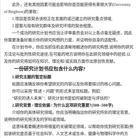
此外，还有其他因素可能会影响你是否能获得布莱顿大学(University
of Brighton)的录取：
1.项目是否契合该校正在发展的或已建立的研究重点领域;
2.提案与现有研究群体及研究环境的契合程度。
一个成功的研究计划书应当让评审委员会对以上各点毫无疑虑，因此
你需要准备好展示你的研究构想的力度，并证明你自身的适配性。
在计划书中，你应当抓住机会清晰地概述你的研究构想;说明你的研究
方法论与批判性研究途径;在可能的地方说明你在此研究领域中的经验;以
及你的研究将如何在知识、理论和/或实践方面作出原创性贡献。
一份研究计划书应包含什么内容?
1.研究主题的暂定标题
标题应准确反映你希望研究的内容以及你将要探讨的核心问题。
你可以采用“陈述 + 问题”的形式来呈现标题。例如：
“研究的诱人未来”：研究计划书是如何被制定与评估的?
2.研究背景 / 理论依据 / 为什么这项研究重要?(300–500字)
介绍你的具体研究领域。你应当明确指出你的研究所处的理论背景，
说明你的研究将涉及的学科或领域。
这意味着要概述你将借鉴的关键理论领域，以帮助你找到研究答案(例
如该研究是否基于社会科学、人文艺术或生命、健康与物理科学中的方