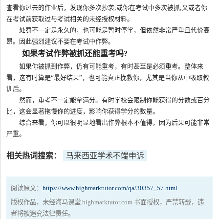
查看你过去的作业后，发现你多次抄袭;或你在考试中多次被抓;又或者你
在考试前获取过与考试相关的未经授权材料。
处罚不一定是永久的，也可能是暂时停学，但依然非常严重且代价高
昂。因此强烈建议不要在考试中作弊。
如果考试作弊被抓还能重考吗?
如果你被抓到作弊，仍有可能重考，有时甚至是必须重考。整体来
看，这有时算是“最好结果”，也可能真正挽救你，尤其是当你从中吸取教
训后。
然而，重考不一定能拿满分。有时学校会限制你能获得的分数或百分
比，这会显著拖慢你的进度，影响你获得学分的数量。
综合来看，你可以很明显地看出作弊根本不值得，因为后果可能非常
严重。
相关热词搜索：
马来西亚学术不端申诉
阅读原文：
https://www.highmarktutor.com/qa/30357_57.html
版权作品，未经海马课堂 highmarktutor.com 书面授权，严禁转载，违
者将被追究法律责任。