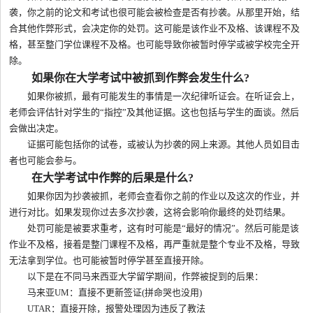
袭，你之前的论文和考试也很可能会被检查是否有抄袭。从那里开始，结
合其他作弊形式，会决定你的处罚。这可能是该作业不及格、该课程不及
格，甚至整门学位课程不及格。也可能导致你被暂时停学或被学校完全开
除。
如果你在大学考试中被抓到作弊会发生什么?
如果你被抓，最有可能发生的事情是一次纪律听证会。在听证会上，
老师会评估针对学生的“指控”及其他证据。这也包括与学生的面谈。然后
会做出决定。
证据可能包括你的试卷，或被认为抄袭的网上来源。其他人员如目击
者也可能会参与。
在大学考试中作弊的后果是什么?
如果你因为抄袭被抓，老师会查看你之前的作业以及这次的作业，并
进行对比。如果发现你过去多次抄袭，这将会影响你最终的处罚结果。
处罚可能是被要求重考，这有时可能是“最好的情况”。然后可能是该
作业不及格，接着是整门课程不及格，再严重就是整个专业不及格，导致
无法拿到学位。也可能被暂时停学甚至直接开除。
以下是在不同马来西亚大学留学期间，作弊被捉到的后果：
马来亚UM：直接不更新签证(拼命哭也没用)
UTAR：直接开除，报警处理因为违反了教法