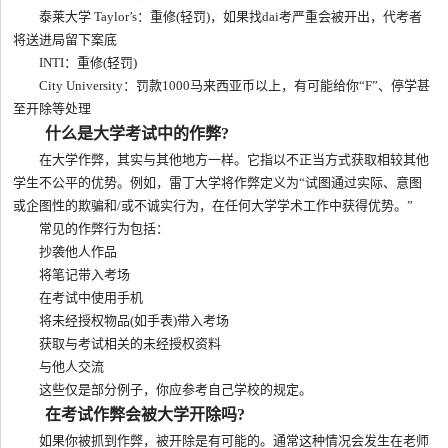
泰莱大学 Taylor’s：重修(轻罚)，如果找dai考严重会被开出，代考者
将送进‍局留下案底
INTI：重修(轻罚)
City University：罚款1000马来西亚币以上，有可能给你“F”、停学甚
至开除等处理
什么是大学考试中的作弊?
在大学作弊，其实与其他地方一样。它指以不正当方式获取相较其他
学生不公平的优势。例如，雷丁大学将作弊定义为“试图通过实际、意图
或企图性的欺骗和/或不诚实行为，在任何大学学术工作中获得优势。”
常见的作弊行为包括：
抄袭他人作品
将笔记带入考场
在考试中使用手机
将未经授权物品(如手表)带入考场
获取与考试相关的未经授权资料
与他人交流
这些仅是部分例子，你应参考自己学校的规定。
在考试作弊会被大学开除吗?
如果你被抓到作弊，被开除是有可能的。通常这种情况会发生在老师