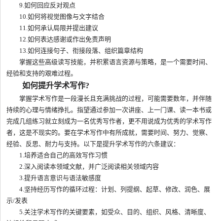
9.如何回应反对观点
10.如何将视觉图像与文字结合
11.如何承认局限并提出建议
12.如何表达感谢或作出免责声明
13.如何连接句子、衔接段落、组织篇章结构
掌握这些高级读写技能，并积累语言资源与策略，是一个需要时间、
经验和支持的艰难过程。
如何提升学术写作?
掌握学术写作是一段漫长且充满挑战的过程，可能需要数年，并伴随
持续的心理与情绪挣扎。指望通过参加一次讲座、上一门课、读一本书或
完成几组练习就立刻成为一名优秀写作者，更不用说成为优秀的学术写作
者，这是不现实的。要在学术写作中有所成就，需要时间、努力、觉察、
经验、反思、耐力与支持。以下是提升学术写作的六条建议：
1.培养适合自己的高效写作习惯
2.深入阅读本领域文献，并广泛阅读相关领域内容
3.提升语言意识与语法敏感度
4.坚持经历写作的循环过程：计划、列提纲、起草、修改、润色、展
示/发表
5.关注学术写作的关键要素，如受众、目的、组织、风格、清晰度、