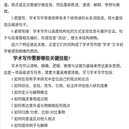
谨。观点或论点需被仔细呈现，然后重新陈述、澄清、解释、举例与推
理。
5.密度性：学术写作常使用带有多个修饰语的长名词短语，将大量信
息压缩进句子。
6.紧密衔接：学术写作以高度结构化的方式呈现信息与展开论证。句
子与段落需相互编织，形成信息“流动”，使文本结构顺畅。
这六个特征彼此关联，正是它们共同构成了学术写作既“学术”又令初
学者感到困难的原因。
学术写作需要哪些关键技能?
学术写作以清晰、精确、逻辑、推理与证据为基础来传达复杂思想。
这是一项高级读写任务，需要大量高难度技能。学习学术写作包括：
1.如何在现有学术研究中定位自己的观点和论点
2.如何综合、总结、改写、引用、标注并评估他人研究成果
3.如何定义与解释概念
4.如何描述事物或过程
5.如何表达意外或与预期相反的观点
6.如何归类/分类、比较/对比事物
7.如何同意或反对他人观点
8.如何提供例子与解释