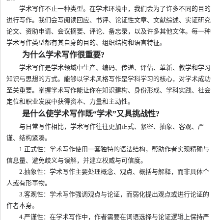
学术写作不止一种类型。在学术环境中，我们会为了许多不同的目的
进行写作。我们会写阅读回应、书评、论证性文章、文献综述、实证研究
论文、资助申请、会议摘要、评论、备忘录，以及许多其他文体。每一种
学术写作类型都有其自身的目的、组织结构和语言特征。
为什么学术写作很重要?
学术写作是学术领域中生产、编码、传递、评估、革新、教学和学习
知识与思想的方式。能够以学术风格写作是学科学习的核心，对学术成功
至关重要。掌握学术写作能让你在知识建构、身份形成、学科实践、社会
定位和职业发展中获得资本、力量和主动性。
是什么使学术写作既“学术”又具挑战性?
与日常写作相比，学术写作往往更加正式、紧密、抽象、客观、严
谨、结构紧凑。
1.正式性：学术写作使用一套独特的语法结构，帮助作者实现精确与
信息量、避免歧义与误解，并建立权威与可信度。
2.抽象性：学术写作主要处理概念、观点、概括与解释，而非具体个
人或有形事物。
3.客观性：学术写作强调观点与论证，而弱化提出观点或进行论证的
作者本身。
4.严谨性：在学术写作中，作者需要在词语选择与论证逻辑上保持严