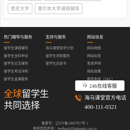
悉尼大学
墨尔本大学课程辅导
热门辅导与服务
支持与服务
网站信息
留学生课程辅导
海马课堂陪学计划
网站地图
留学生挂科申诉
留学生求职服务
网站标签
留学生论文辅导
留学生白皮书
免责声明
留学生考试冲刺
隐私政策
留学生选课服务
服务条款（T&C）
24h在线客服
全球
留学生
海马课堂官方电话
共同选择
400-111-0321
备案号：辽ICP备19007957号-1
聆听您的声音：feedback@highmark.com.cn