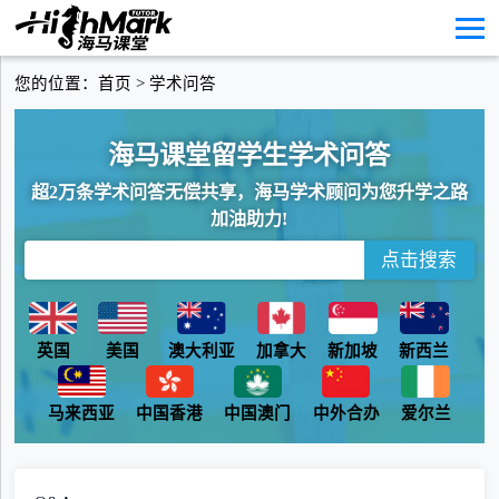
您的位置：
首页
>
学术问答
海马课堂留学生学术问答
超2万条学术问答无偿共享，海马学术顾问为您升学之路
加油助力!
点击搜索
英国
美国
澳大利亚
加拿大
新加坡
新西兰
马来西亚
中国香港
中国澳门
中外合办
爱尔兰