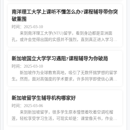
成，考试成绩不理想，甚至面临GPA过低的风险
南洋理工大学上课听不懂怎么办?课程辅导带你突
破重围
时间：2025-03-10
来到南洋理工大学(NTU)留学，看到身边都是亚洲面
孔，或许会觉得出国的实感并不强烈，直到真正进入学习状
态后才会发现： 上课时，看似熟悉的老师一开口就是连
珠炮式的英文术语，PPT页面飞快切换，几乎不给
新加坡国立大学学习遇阻?课程辅导为你破局
时间：2025-03-10
新加坡作为全球教育高地，吸引了无数怀揣梦想的留学
生。然而，面对高强度的学术要求，许多同学即使信心满
满，仍然会在实际学习过程中感到吃力。新加坡大学的授课
语言主要是英语，课堂节奏快，GroupWork、Pres
新加坡留学生辅导机构哪家好
时间：2025-03-06
来到新加坡留学，很多学生原本憧憬着吹着空调吃榴
莲，轻松享受学习生活，可现实却是：课堂像天书，作业堆
积如山，Final压力山大，稍不留神就可能挂科!在这样的高