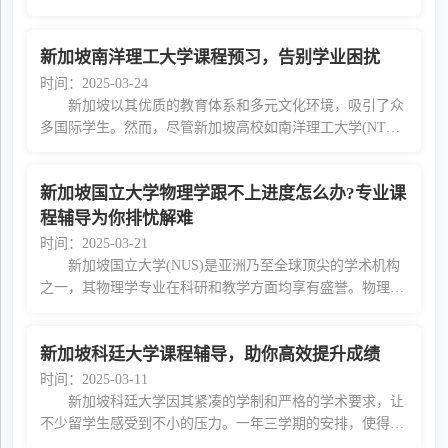
心，海马课堂入学面试指导带你明晰面试形式、环节，并掌
握应对策略，成功突围。 面试形式与环节速览 1
新加坡南洋理工大学课程预习，告别学业困扰
时间：2025-03-24
新加坡以其优质的教育体系和多元文化环境，吸引了众
多国际学生。然而，尽管新加坡高校如南洋理工大学(NTU)
和新加坡国立大学(NUS)提供了丰富的奖学金支持，留学成
本依然不低。因此，许多赴新留学生的目标并不
新加坡国立大学物理学跟不上进度怎么办?专业课
程辅导为你排忧解难
时间：2025-03-21
新加坡国立大学(NUS)是亚洲乃至全球顶尖的学术机构
之一，其物理学专业在科研和教学方面均享有盛誉。物理学
作为一门基础科学，涉及物质、能量、时间和空间的本质及
其相互作用。无论是量子力学、热力学、电磁学
新加坡科廷大学课程辅导，助你高效提升成绩
时间：2025-03-11
新加坡科廷大学因其紧凑的学制和严格的学术要求，让
不少留学生感受到不小的压力。一年三学期的安排，使得课
程进度极快，稍有不慎就可能跟不上节奏，导致作业难以完