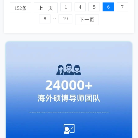
强度学术环境下，如何高效学习、顺利通过课程?
1
4
5
6
7
152条
上一页
..
8
19
下一页