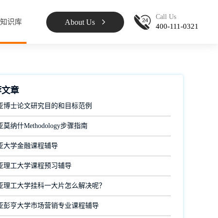
Call Us
About Us
知识库
400-111-0321
荐文章
亚博士论文研究目的和目标范例
莫纳什Methodology步骤指南
亚大学金融课程辅导
亚理工大学课程预习辅导
亚理工大学挂科一大片怎么解决呢？
亚彭亨大学市场营销专业课程辅导