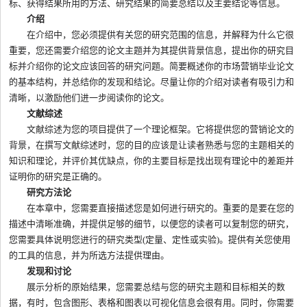
标、获得结果所用的方法、研究结果的简要总结以及主要结论等信息。
介绍
在介绍中，您必须提供有关您的研究范围的信息，并解释为什么它很
重要，您还需要介绍您的论文主题并为其提供背景信息，提出你的研究目
标并介绍你的论文应该回答的研究问题。简要概述你的市场营销毕业论文
的基本结构，并总结你的发现和结论。尽量让你的介绍对读者有吸引力和
清晰，以激励他们进一步阅读你的论文。
文献综述
文献综述为您的项目提供了一个理论框架。它将提供您的营销论文的
背景，在撰写文献综述时，您的目的应该是让读者熟悉与您的主题相关的
知识和理论，并评价其优缺点，你的主要目标是找出现有理论中的差距并
证明你的研究是正确的。
研究方法论
在本章中，您需要直接描述您是如何进行研究的。重要的是要在您的
描述中清晰准确，并提供足够的细节，以便您的读者可以复制您的研究，
您需要具体说明您进行的研究类型(定量、定性或实验)。提供有关您使用
的工具的信息，并为所选方法提供理由。
发现和讨论
展示分析的原始结果，您需要总结与您的研究主题和目标相关的数
据，有时，包含图形、表格和图表以可视化信息会很有用。同时，你需要