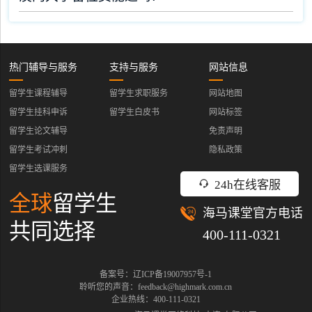
热门辅导与服务
支持与服务
网站信息
留学生课程辅导
留学生求职服务
网站地图
留学生挂科申诉
留学生白皮书
网站标签
留学生论文辅导
免责声明
留学生考试冲刺
隐私政策
留学生选课服务
24h在线客服
全球
留学生
海马课堂官方电话
共同选择
400-111-0321
备案号：辽ICP备19007957号-1
聆听您的声音：feedback@highmark.com.cn
企业热线：400-111-0321