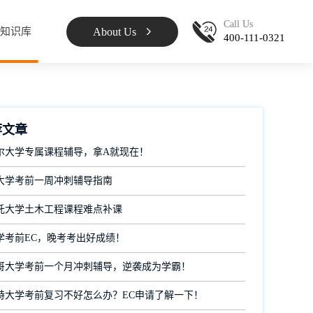
Call Us
About Us
知识库
400-111-0321
荐文章
尔大学专属课程辅导，拿A就现在！
大学考前一周冲刺辅导指南
托大学土木工程课程难点补课
学考前EC，晚考考出好成绩！
哥大学考前一个月冲刺辅导，逆袭成为学霸！
特大学考前复习不好怎么办？EC申请了解一下！