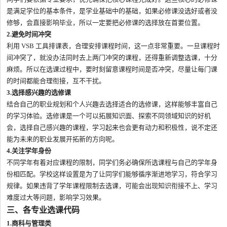
是满足学位的基本条件，是学业基础中的基础，如果必修课没选好或者没
修够，会直接影响毕业，所以一定要把必修课的选择放在首要位置。
2.避免时间冲突
利用 VSB 工具排课表，合理安排课程时间，这一点非常重要。一旦课程时
间冲突了，就没办法同时去上两门冲突的课程，还得重新调整选课，十分
麻烦。所以在选课过程中，要时刻留意课程时间是否冲突，尽量让每门课
的时间都能合理衔接，互不干扰。
3.选择感兴趣的选修课
结合自己的职业规划和个人兴趣去选择适合的选修课，这样能够丰富自己
的学习体验。选修课是一个可以拓展知识面、探索不同领域知识的好机
会，选择自己感兴趣的课程，学习起来也会更有动力和积极性，说不定还
能为未来的职业发展开拓新的方向呢。
4.关注学年身份
不同学年有着对应课程的限制，同学们务必确保所选课程与自己的学年身
份相匹配。学校这样设置是为了让同学们能够循序渐进地学习，符合学习
规律。如果违背了学年课程限制去选课，可能会出现知识衔接不上、学习
难度过大等问题，影响学习效果。
三、各专业选课代码
1.商科与管理类