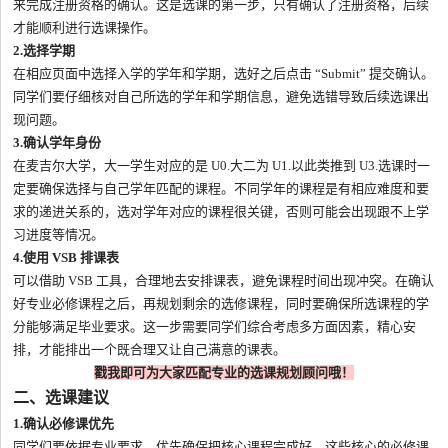
来完成注册资格的确认。这是选课的第一步，只有确认了注册资格，后续
才能顺利进行选课操作。
2.选择学期
在相应页面中选择入学的学年和学期，选好之后点击 “Submit” 提交确认。
同学们要仔细核对自己所选的学年和学期信息，避免选错导致后续选课出
现问题。
3.确认学年身份
在麦吉尔大学，大一学生对应的是 U0.大二为 U1.以此类推到 U3.选课时一
定要确保选择与自己学年匹配的课程。不同学年的课程是有相应难度和要
求的递进关系的，选对学年对应的课程很关键，否则可能会出现跟不上学
习进度等情况。
4.使用 VSB 排课表
可以借助 VSB 工具，合理地去安排课表，避免课程时间出现冲突。在确认
好专业必修课程之后，再规划剩余的选修课程，同时要确保所选课程的学
分能够满足毕业要求。这一步需要同学们综合考虑多方面因素，精心安
排，才能排出一个既合理又让自己满意的课表。
戳我即可为大家匹配专业的选课规划顾问哦！
二、选课建议
1.确认必修课优先
同学们要依据专业要求，优先确保把核心课程完成好。这些核心的必修课