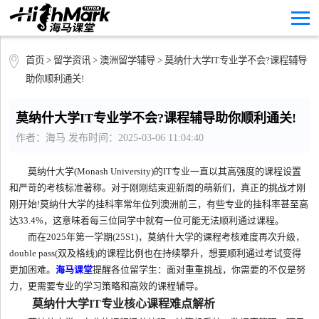
首页
>
留学资讯
>
澳洲留学辅导
> 莫纳什大学IT专业学不会?课程辅导
助你顺利通关!
莫纳什大学IT专业学不会?课程辅导助你顺利通关!
作者：海马 发布时间：2025-03-06 11:04:40
莫纳什大学(Monash University)的IT专业一直以其高强度的课程设置
和严苛的考核标准著称。对于刚刚结束迎新周的萌新们，真正的挑战才刚
刚开始!莫纳什大学的挂科率常年位列澳洲前三，有些专业的挂科率甚至高
达33.4%，这意味着每三位同学中就有一位可能无法顺利通过课程。
而在2025年第一学期(25S1)，莫纳什大学的课程考核难度再次升级，
double pass(双及格线)的课程比例也在持续攀升，想要顺利通过考试变得
更加困难。
海马课堂
提醒各位留学生：面对重重挑战，你需要的不仅是努
力，更需要专业的学习策略和高效的课程辅导。
莫纳什大学IT专业核心课程难点解析