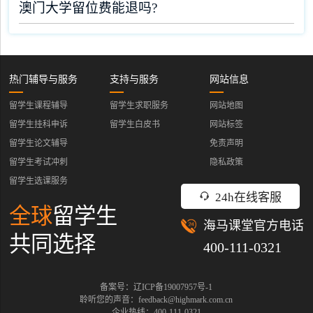
澳门大学留位费能退吗?
热门辅导与服务
支持与服务
网站信息
留学生课程辅导
留学生求职服务
网站地图
留学生挂科申诉
留学生白皮书
网站标签
留学生论文辅导
免责声明
留学生考试冲刺
隐私政策
留学生选课服务
24h在线客服
全球
留学生
海马课堂官方电话
共同选择
400-111-0321
备案号：辽ICP备19007957号-1
聆听您的声音：feedback@highmark.com.cn
企业热线：400-111-0321