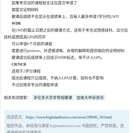
如果考完试的课程就无法在提交申请了
需提交证明材料
撤课后成绩不会显示在成绩单上，且每人最多申请3学分的LWD
WDR
在LWD的截止日期之后的撤课方式，适用于考完试预感挂科、出分后
挂科或想提高GPA的同学
可以申请6个月前的课程
需要进行petition，并逻辑清晰、合理的解释和提供相应的证明材料
撤课成功后成绩单上回显示WDR标志，单不计入GPA。
CR/NCR
适用于2学分课程
成功后课程只记成绩，不纳入GPA计算，挂科也不影响
不过仅限非专业的课程申请
相关热词搜索：
多伦多大学非常规撤课
加拿大申诉资讯
阅读原文：
https://www.highmarktutor.com/news/29046_59.html
版权作品，未经海马课堂 highmarktutor.com 书面授权，严禁转载，违
者将被追究法律责任。