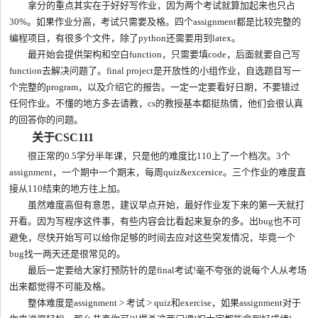
拿分的重点其实在于好好写作业，因为两个考试就算加起来也只占
30%。如果作业分高，考试只需要及格。四个assignment都是比较完整的
编程项目，有很多个文件，除了python还需要用到latex。
最开始会提供架构和空白function，只需要填code，后面就要自己写
function去解决问题了。final project是开放性的小组作业，自选题目写一
个完整的program，以及介绍它的报告。一定一定要看好日期，不要错过
任何作业。不懂的地方多去请教，cs的教授基本都挺热情，他们会很认真
的回答你的问题。
关于CSC111
很正常的0.5学分半年课，只是他的难度比110上了一个档次。3个
assignment，一个期中一个期末，每周quiz&excersice。三个作业的难度直
接从110结束的地方往上加。
虽然难度高但有意思，建议早点开始，最好作业发下来的第一天就打
开看。因为写程序这件事，有些内容会比看起来复杂的多。出bug也不可
避免，尽快开始写可以给你足够的时间去应对这些突发情况，毕竟一个
bug找一两天还是很常见的。
最后一定要给大家打预防针的是final考试!毫不夸张的说每个人从考场
出来都觉得不可能及格。
整体难度是assignment > 考试 > quiz和exercise，如果assignment对于