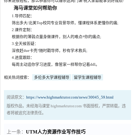
你来说很轻松，那么恭喜你可以爆杀这两门课!祝大家都能拿到好成绩!
海马课堂如何帮助你
1.导师匹配：
筛出多大/北美Top校同专业背景导师，懂课程体系更懂你的痛;
2.课件定制：
根据你的薄弱点量身做课件，别人的难点≠你的痛点;
3.全天候答疑：
深夜赶due卡壳?随时戳导师，秒有学术救兵;
4.进度跟踪：
每周主动追你学习进度，像管家一样帮你记着ddl。
相关热词搜索：
多伦多大学课程辅导
留学生课程辅导
阅读原文：
https://www.highmarktutor.com/news/30045_59.html
版权作品，未经海马课堂 highmarktutor.com 书面授权，严禁转载，违
者将被追究法律责任。
上一条：
UTM人力资源作业写作技巧