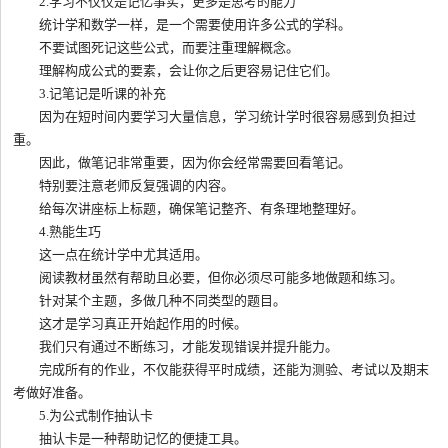
2.学习不仅仅是记忆事实，更多是思考的能力
统计学和数学一样，是一个需要使用许多公式的学科。
不要试图死记这些公式，而要注重理解概念。
理解构成公式的要素，会让你之后更容易记住它们。
3.记笔记是听课的补充
因为在短时间内要学习大量信息，学习统计学时很容易感到负担过
重。
因此，做笔记非常重要，因为你会经常需要回看笔记。
特别要注意老师反复强调的内容。
给每次讲座标上标题，确保笔记整齐、有条理地整理好。
4.熟能生巧
这一点在统计学中尤其适用。
阅读教材虽然有帮助且必要，但你必须尽可能多地做题和练习。
针对某个主题，多做几种不同类型的题目。
这才是学习真正开始起作用的时候。
我们只有通过不断练习，才能发现错误并提升能力。
完成所有的作业，不仅能获得平时成绩，还能为测验、考试以及期末
考做好准备。
5.为公式制作抽认卡
抽认卡是一种帮助记忆的便捷工具。