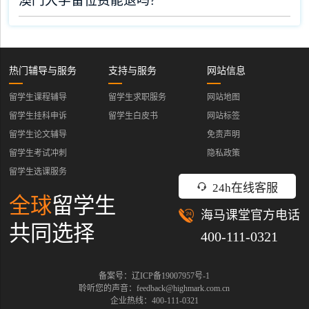
澳门大学留位费能退吗?
热门辅导与服务
支持与服务
网站信息
留学生课程辅导
留学生求职服务
网站地图
留学生挂科申诉
留学生白皮书
网站标签
留学生论文辅导
免责声明
留学生考试冲刺
隐私政策
留学生选课服务
24h在线客服
全球
留学生
海马课堂官方电话
共同选择
400-111-0321
备案号：辽ICP备19007957号-1
聆听您的声音：feedback@highmark.com.cn
企业热线：400-111-0321