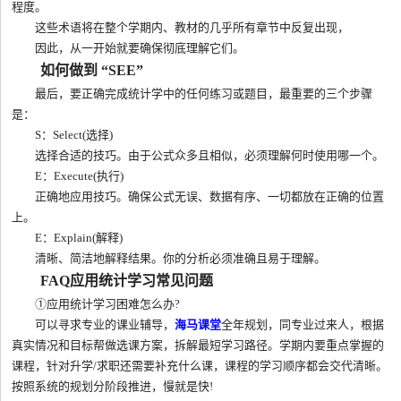
程度。
这些术语将在整个学期内、教材的几乎所有章节中反复出现，
因此，从一开始就要确保彻底理解它们。
如何做到 “SEE”
最后，要正确完成统计学中的任何练习或题目，最重要的三个步骤
是：
S：Select(选择)
选择合适的技巧。由于公式众多且相似，必须理解何时使用哪一个。
E：Execute(执行)
正确地应用技巧。确保公式无误、数据有序、一切都放在正确的位置
上。
E：Explain(解释)
清晰、简洁地解释结果。你的分析必须准确且易于理解。
FAQ应用统计学习常见问题
①应用统计学习困难怎么办?
可以寻求专业的课业辅导，
海马课堂
全年规划，同专业过来人，根据
真实情况和目标帮做选课方案，拆解最短学习路径。学期内要重点掌握的
课程，针对升学/求职还需要补充什么课，课程的学习顺序都会交代清晰。
按照系统的规划分阶段推进，慢就是快!