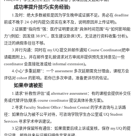
成功率提升技巧(实务经验)
1.及时：绝大多数被拒是因为学生晚申或证据不足。务必在 deadline
前或不晚于 24 小时内提交(若实在来不及，说明原因并上传证明)。
2.证据要“指向性”强：医疗证明要说清“具体时间范围”与“如何影响能
力”(例如：因发烧 38.9°C，医生建议卧床3天，无法进行资料收集/分析)。
泛泛的病假条往往不够。
3.并行沟通：同时在 my.UQ 提交并邮件通知 Course Coordinator(把申
请截图附上)，并在邮件里礼貌请求对方审阅并提供预先支持意见(一些
coordinator 会直接批准或给 informal extension)。
4.小心“多重延期”：一个 assessment 多次延期需充分理由，课程方会
评估对 cohort 的影响。若你已多次申请，准备更详尽的佐证。
如果申请被拒
1.请求“补救性评估”或 alternative assessment：有的课程会提供补交任
务或代替评估(联系 course coordinator 提议具体补救方案)。
2.寻求 Faculty Student Office / Student Central 的学术咨询与上诉路
径：如果你认为被不公平对待，可咨询学院学生办公室或 UQ Student
Services 寻求学术申诉建议。
3.记录并保留所有通信：如果需要后续上诉或复核，保存 my.UQ 的提
交记录、邮件往来与证据扫描件非常关键。