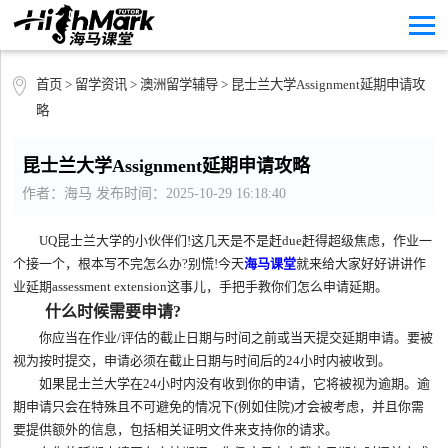
首页
>
留学资讯
>
澳洲留学辅导
> 昆士兰大学Assignment延期申请攻
略
昆士兰大学Assignment延期申请攻略
作者：海马 发布时间：2025-10-29 16:18:40
UQ昆士兰大学的小伙伴们!这几天是不是赶due赶得超级焦虑，作业一
个接一个，根本写不完怎么办?别慌!今天
海马课堂
就来给大家好好讲讲作
业延期assessment extension这事儿，手把手教你们怎么申请延期。
什么时候需要申请?
你应当在作业/评估的截止日期与时间之前或当天提交延期申请。要被
视为按时提交，申请必须在截止日期与时间后的24小时内被收到。
如果昆士兰大学在24小时内没有收到你的申请，它将被视为逾期。逾
期申请只会在特殊且不可避免的情况下(例如住院)才会被考虑，并且你需
要提供额外的信息，包括相关证明文件来支持你的请求。