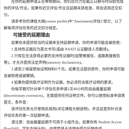
在你的延期申请正在审核期间，你仍应尽力在截止日期与时间前完成
你的评估/作业。如果你迟交评估/作业且延期未获批准，将会适用迟交扣
分。
请参考你的课程大纲(course profile)中“Assessment(评估)”部分，以了
解每项评估任务的迟交扣分规定。
可接受的延期理由
如果你未提供恰当的证据来支持延期申请，你的申请可能会被拒绝：
1.支持性证据应为英文书写(或由 NAATI 认证翻译人员翻译)。
2.只有在无法获得必要的支持性证据时(如警察报告、道路救援报告
等)，才允许提供法定声明(statutory declaration)。
3.请至少保留原始证明材料6个月。如果无法提供原件，你的申请可能
会被拒绝或被撤销。
4.如果你提供医疗证明作为证据，你必须符合医疗证明的要求。
你每学期可针对单个评估任务申请1次48小时的自由裁量延期
(discretionary extension)，无需提供任何证明文件。你可以使用标准申请表
提交，条件是：
该评估任务允许使用此规则(详见课程大纲说明)，并且这是你针对该
评估任务的第一次延期申请。
请注意：自由裁量延期不可用于小组作业。如果你有 Student Access
Plan(SAP，学生支持计划)，你需要基于该理由提交延期申请。