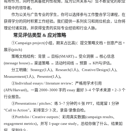
有所作为，同时也具备批判性视角，成为公共关系与广告不断变化的职业
环境中的领导者。
作为公关与广告专业的学生，你可以选择参与工作整合学习课程，在
获得学分的同时积累工作经验。我们提供一系列实习和岗位机会，让你将
理论付诸实践，并获得宝贵的实际专业经验和行业人脉。
常见评估类型 & 应对策略
①Campaign project(小组，期末占比高)：提交策略文档 + 创意产出 +
展示(pitch)
策略文档结构：背景 → 目标(SMART)→ 受众洞察 → 核心信息
(message house)→ 渠道策略 → 活动时间线 → 预算 → KPI与评估。
分工明确：Strategy(1人)、Research(1人)、Creative/Design(1人)、
Measurement(1人)、Presenter(1人)。
②Individual essays / literature review：严格用学术引用
(APA/Harvard)，一篇 2000–3000 字的 essay 最好 3–4 个学术来源 + 2–3 个
行业报告。
③Presentations / pitches：练 5–7 分钟的 6 张 PPT，结尾留 1 分钟
“Call to Action”。彩排至少 3 次，录音/录像自检。
④Portfolio / Creative outputs：彩用真实数据(campaign results、
engagement metrics)，并写 1-page case study，总结你做了什么、结果如
何、学到什么。