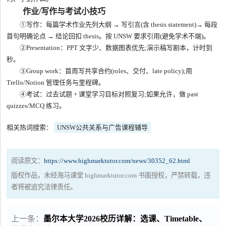
作业/写作与考试小技巧
①写作：每篇学术作业先列大纲 → 写引言(含 thesis statement)→ 每段
首句明确论点 → 结论回扣 thesis。按 UNSW 要求引用(避免学术不端)。
②Presentation：PPT 文字少、数据图表优先;演示稿写剧本，计时到
秒。
③Group work：首周写共享合约(roles、交付、late policy);用
Trello/Notion 管理任务与里程碑。
④考试：过去试题 + 课堂学习目标对照复习;如果允许，做 past
quizzes/MCQ 练习。
相关热词搜索：
UNSW公共关系与广告课程辅导
阅读原文：
https://www.highmarktutor.com/news/30352_62.html
版权作品，未经海马课堂 highmarktutor.com 书面授权，严禁转载，违
者将被追究法律责任。
上一条：
墨尔本大学2026校历详解：选课、Timetable、