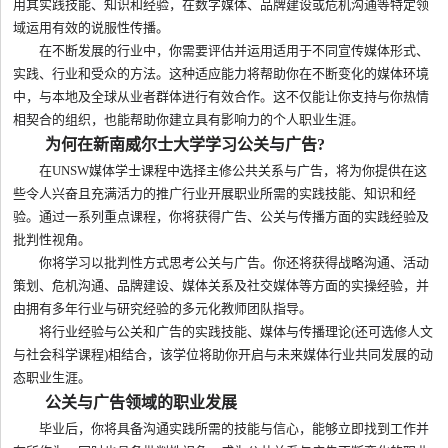
用其实践技能、知识和经验，在数字媒体、品牌建设或危机沟通等特定领
域运用有效的说服性传播。
在不断发展的行业中，你需要评估并运用适用于不同宣传媒体形式、
实践、行业和受众的方法。这种适应能力将帮助你在不断变化的媒体环境
中，与本地及全球从业者群体进行有效合作。这不仅能让你支持与你热情
相契合的组织，也能帮助你建立具有影响力的个人职业生涯。
为何在新南威尔士大学学习公关与广告?
在UNSW媒体学士课程中选择主修公共关系与广告，将为你提供在这
些令人兴奋且充满活力的推广行业开展职业所需的实践技能、知识和经
验。通过一系列重点课程，你将获得广告、公关与传播方面的实践经验及
批判性视角。
你将学习以批判性方式思考公关与广告。你还将获得战略沟通、活动
策划、危机沟通、品牌建设、媒体关系及社交媒体等方面的实操经验，并
由拥有多年行业与研究经验的多元化教师团队指导。
将行业经验与公关和广告的实践技能、媒体与传播理论(还可选修人文
与社会科学课程)相结合，该学位将助你开启与未来媒体行业共同发展的动
态职业生涯。
公关与广告领域的职业发展
毕业后，你将具备沟通实践所需的技能与信心，能够立即找到工作并