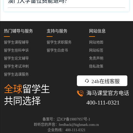
澳门大学留位费能退吗?
热门辅导与服务
支持与服务
网站信息
留学生课程辅导
留学生求职服务
网站地图
留学生挂科申诉
留学生白皮书
网站标签
留学生论文辅导
免责声明
留学生考试冲刺
隐私政策
留学生选课服务
24h在线客服
全球
留学生
海马课堂官方电话
共同选择
400-111-0321
备案号：辽ICP备19007957号-1
聆听您的声音：feedback@highmark.com.cn
企业热线：400-111-0321