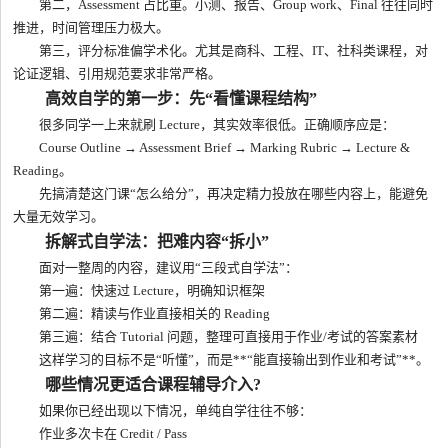
第二，Assessment 占比重。小测、报告、Group work、Final 往往同时
推进，时间管理压力极大。
第三，评分标准偏学术化。尤其是商科、工程、IT、社科类课程，对
论证逻辑、引用规范要求非常严格。
高效自学的第一步：先“看懂课程结构”
很多同学一上来就刷 Lecture，其实效率很低。正确顺序应是：
Course Outline → Assessment Brief → Marking Rubric → Lecture &
Reading。
先搞清楚这门课“怎么给分”，再决定精力投放在哪些内容上，能避免
大量无效学习。
拆解式自学法：把难内容“拆小”
面对一整周的内容，建议用“三段式自学法”：
第一遍：快速过 Lecture，明确知识框架
第二遍：精读与作业直接相关的 Reading
第三遍：结合 Tutorial 问题，整理可直接用于作业/考试的答案素材
这样学习的目标不是“听懂”，而是**“能直接输出到作业和考试”**。
哪些情况更适合课程辅导介入?
如果你已经出现以下情况，单纯自学往往不够：
作业多次卡在 Credit / Pass