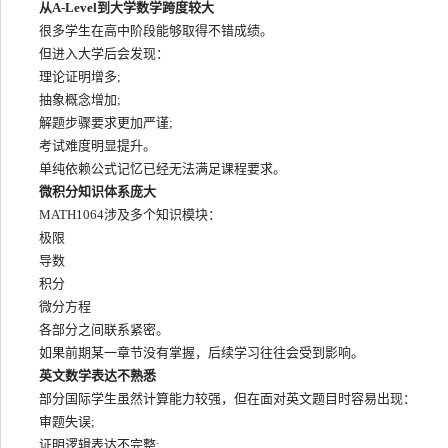
从A-Level到大学数学跨度较大
很多学生在高中阶段能够取得不错成绩。
但进入大学后会发现：
理论证明增多;
抽象概念增加;
解题步骤要求更加严谨;
考试难度明显提升。
单纯依赖公式记忆已经无法满足课程要求。
微积分知识体系庞大
MATH1064涉及多个知识模块：
极限
导数
积分
微分方程
各部分之间联系紧密。
如果前期某一章节没有掌握，后续学习往往会受到影响。
英文数学表达不熟悉
部分国际学生虽然计算能力较强，但在面对英文题目时容易出现：
审题失误;
证明逻辑表达不完整;