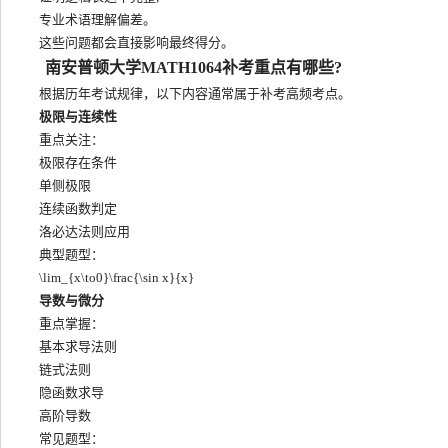
专业术语理解偏差。
这些问题都会直接影响最终得分。
南安普顿大学MATH1064补考重点有哪些?
根据历年考试规律，以下内容通常属于补考高频考点。
极限与连续性
重点关注：
极限存在条件
单侧极限
连续函数判定
洛必达法则应用
典型题型：
\lim_{x\to0}\frac{\sin x}{x}
导数与微分
重点掌握：
基本求导法则
链式法则
隐函数求导
高阶导数
常见题型：