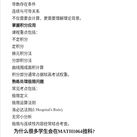
导数存在条件
连续与可导关系
不仅需要会计算，更需要理解理论背景。
掌握积分应用
课程重点包括：
不定积分
定积分
换元积分法
分部积分法
曲线围成面积计算
积分部分通常占据较高考试权重。
熟练处理极限问题
常见考点包括：
极限定义
极限运算法则
洛必达法则(L'Hospital's Rule)
无穷小分析
极限与连续性内容经常结合考查。
为什么很多学生会在MATH1064挂科?