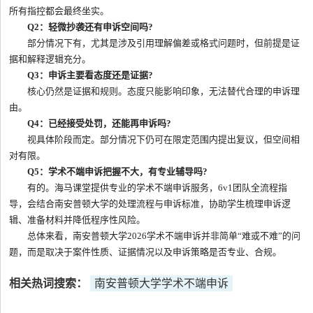
所有指控都会最终坐实。
Q2：轻微抄袭还有申诉空间吗?
部分情况下有，尤其是涉及引用理解偏差或格式问题时，但前提是证
据和解释逻辑充分。
Q3：申诉主要看态度还是证据?
核心仍然是证据和规则。态度只能影响印象，无法替代合理的申诉理
由。
Q4：已经接受处罚，还能再申诉吗?
视具体阶段而定。部分情况下仍可在限定范围内提出复议，但空间相
对有限。
Q5：学术不端申诉把握不大，有专业辅导吗?
有的。海马课堂提供专业的学术不端申诉服务，6v1团队全流程指
导，会结合南安普顿大学的处理流程与申诉标准，协助学生梳理申诉逻
辑、准备材料并降低程序性风险。
总体来看，南安普顿大学2026学术不端申诉并非简单“难或不难”的问
题，而是取决于案件性质、证据情况以及申诉策略是否专业、合规。
相关热词搜索：
南安普顿大学学术不端申诉