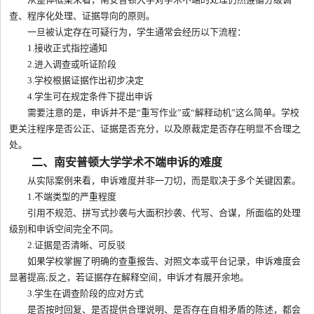
查、程序化处理、证据导向的原则。
一旦被认定存在可疑行为，学生通常会经历以下流程：
1.接收正式指控通知
2.进入调查或听证阶段
3.学校根据证据作出初步决定
4.学生可在规定条件下提出申诉
需要注意的是，申诉并不是“重写作业”或“解释动机”这么简单。学校
更关注程序是否公正、证据是否充分，以及原裁定是否存在明显不合理之
处。
二、南安普顿大学学术不端申诉的难度
从实际案例来看，申诉难度并非一刀切，而是取决于多个关键因素。
1.不端类型的严重程度
引用不规范、拼写式抄袭与大面积抄袭、代写、合谋，所面临的处理
级别和申诉空间完全不同。
2.证据是否清晰、可反驳
如果学校掌握了明确的查重报告、对照文本或平台记录，申诉难度会
显著提高;反之，若证据存在解释空间，申诉才有展开余地。
3.学生在调查阶段的应对方式
是否按时回复、是否提供合理说明、是否存在自相矛盾的陈述，都会