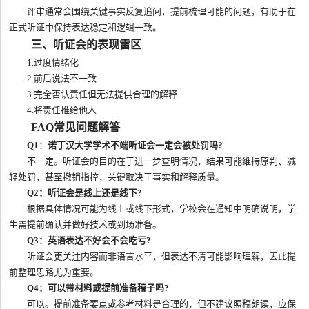
评审通常会围绕关键事实反复追问，提前梳理可能的问题，有助于在
正式听证中保持表达稳定和逻辑一致。
三、听证会的表现雷区
1.过度情绪化
2.前后说法不一致
3.完全否认责任但无法提供合理的解释
4.将责任推给他人
FAQ常见问题解答
Q1：诺丁汉大学学术不端听证会一定会被处罚吗?
不一定。听证会的目的在于进一步查明情况，结果可能维持原判、减
轻处罚，甚至撤销指控，关键取决于事实和解释质量。
Q2：听证会是线上还是线下?
根据具体情况可能为线上或线下形式，学校会在通知中明确说明，学
生需提前确认并做好技术或到场准备。
Q3：英语表达不好会不会吃亏?
听证会更关注内容而非语言水平，但表达不清可能影响理解，因此提
前整理思路尤为重要。
Q4：可以带材料或提前准备稿子吗?
可以。提前准备要点或参考材料是合理的，但不建议照稿朗读，应保