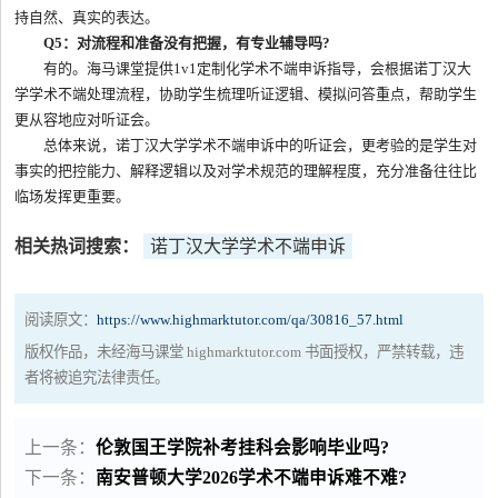
持自然、真实的表达。
Q5：对流程和准备没有把握，有专业辅导吗?
有的。海马课堂提供1v1定制化学术不端申诉指导，会根据诺丁汉大
学学术不端处理流程，协助学生梳理听证逻辑、模拟问答重点，帮助学生
更从容地应对听证会。
总体来说，诺丁汉大学学术不端申诉中的听证会，更考验的是学生对
事实的把控能力、解释逻辑以及对学术规范的理解程度，充分准备往往比
临场发挥更重要。
相关热词搜索：
诺丁汉大学学术不端申诉
阅读原文：
https://www.highmarktutor.com/qa/30816_57.html
版权作品，未经海马课堂 highmarktutor.com 书面授权，严禁转载，违
者将被追究法律责任。
上一条：
伦敦国王学院补考挂科会影响毕业吗?
下一条：
南安普顿大学2026学术不端申诉难不难?