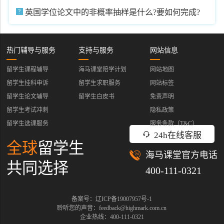
英国学位论文中的非概率抽样是什么?要如何完成?
热门辅导与服务
支持与服务
网站信息
留学生课程辅导
海马课堂陪学计划
网站地图
留学生挂科申诉
留学生求职服务
网站标签
留学生论文辅导
留学生白皮书
免责声明
留学生考试冲刺
隐私政策
留学生选课服务
服务条款（T&C）
24h在线客服
全球
留学生
海马课堂官方电话
共同选择
400-111-0321
备案号：辽ICP备19007957号-1
聆听您的声音：feedback@highmark.com.cn
企业热线：400-111-0321