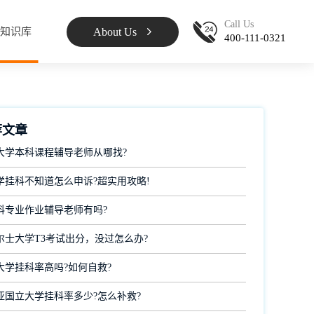
Call Us
About Us
知识库
400-111-0321
荐文章
大学本科课程辅导老师从哪找?
学挂科不知道怎么申诉?超实用攻略!
科专业作业辅导老师有吗?
尔士大学T3考试出分，没过怎么办?
大学挂科率高吗?如何自救?
亚国立大学挂科率多少?怎么补救?