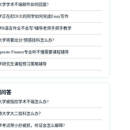
大学学术不端邮件如何回复?
正在赶DUE的同学如何完成Essay写作
学R语言作业不会写?辅导老师手把手教学
大学将要出分!预感挂科怎么办?
porate Finance专业听不懂需要课程辅导
学研究生课程预习策略辅导
门问答
大学被指控学术不端怎么办?
特大学大二挂科怎么办？
学考试带小抄被抓，听证会怎么解释?