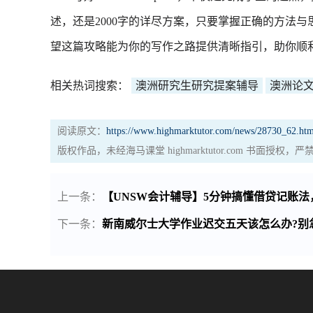
述，还是2000字的详尽方案，只要掌握正确的方法
望这篇攻略能为你的写作之路提供清晰指引，助你顺利
相关热词搜索：
澳洲研究生研究提案辅导
澳洲论
阅读原文：
https://www.highmarktutor.com/news/28730_62.htm
版权作品，未经海马课堂 highmarktutor.com 书面授
上一条：
【UNSW会计辅导】5分钟搞懂借贷记账法
下一条：
新南威尔士大学作业迟交五天该怎么办?别