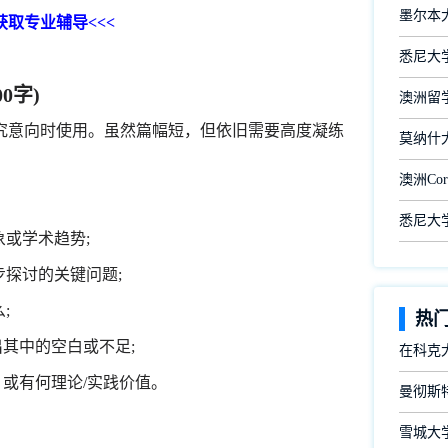
墨尔本
取专业辅导<<<
悉尼大学
00字)
澳洲留
意向时使用。虽然篇幅短，但依旧需要高度凝练
莫纳什
澳洲Cor
悉尼大
或学术趋势;
步探讨的关键问题;
;
热
出其中的空白或不足;
在科克
，或有何理论/实践价值。
曼彻斯
雪城大