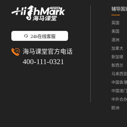
辅导国
英国
美国
24h在线客服
澳洲
加拿大
海马课堂官方电话
新加坡
400-111-0321
新西兰
马来西
中国香
中国澳
中外合
欧洲