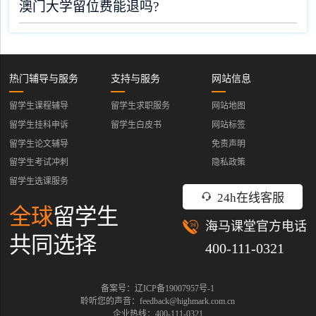
澳门大学留位费能退吗?
热门辅导与服务
支持与服务
网站信息
留学生课程辅导
留学生求职服务
网站地图
留学生挂科申诉
留学生白皮书
网站标签
留学生论文辅导
免责声明
留学生考试冲刺
隐私政策
留学生选课服务
24h在线客服
全球
留学生
海马课堂官方电话
共同选择
400-111-0321
备案号：辽ICP备19007957号-1
聆听您的声音：feedback@highmark.com.cn
企业热线：400-111-0321