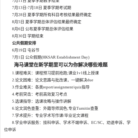
7月11日 夏季学期教学结束
7月13日-7月18日 夏季学期考试期
7月28日 夏季学期所有科目考核结果最终确定
8月5日 夏季学期总体评估结果最终确定
8月6日 公布夏季学期总体评估结果
8月30日 学期结束
公共假期安排
6月19日 屯谷节
7月1日 公众假期(HKSAR Establishment Day)
海马课堂在新学期里可以为你解决哪些难题
1.课程难关：课程预习提前抢跑;课业1v1线上授课
2.论文困难：论文思路与批改课，一键解决due
3.作业难关：各类report/assignment/quiz指导
4.考前突击：考前高效复习考点
5.选课指导：选课攻略与操作讲解
6.论文润色查重：外籍导师润色;专业Turnitin查重
7.学术提升：专业学术写作课/毕业论文课程
8.学业申诉服务：挂科申诉、学术不端申诉、EC/SC、劝退申诉、学
位申诉