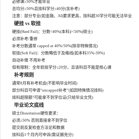
必修课≥50%才能毕业
总均分≥50%且挂科学分≤40分(含补考)
注意：部分专业(如金融、AI)要求更高，挂科超30学分可能无法毕业
硬挂 vs 软挂
硬挂(Hard Fail)：分数<40%(本科)/<50%(硕士)
必须补考/重修
补考分数通常 capped at 40%/50%(除非特殊情况)
软挂(Soft Fail)：分数略低于及格线(如本科35%-39%)
自动补偿 不用补考
但有限制：全年软挂学分≤20分，且该科目不能是核心课
补考规则
通常8月有补考机会(不影响毕业时间)
部分科目可申请“uncapped补考”(如因特殊情况挂科)
挂科超限额?可能拿不到学位证(只给毕业文凭)
毕业论文底线
硕士Dissertation硬性要求：
必须≥50% 否则直接拿不到学位
提交前反复检查方法论和数据
挂科后1个月内可申诉(需证据充分)