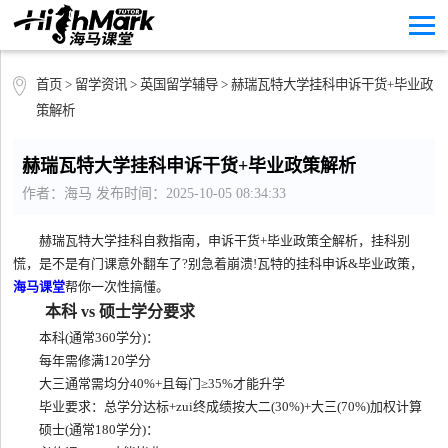
首页
>
留学资讯
>
英国留学辅导
> 赫瑞瓦特大学挂科申诉干货+毕业政
策解析
赫瑞瓦特大学挂科申诉干货+毕业政策解析
作者：海马 发布时间：2025-10-05 08:34:33
赫瑞瓦特大学挂科自救指南，申诉干货+毕业政策全解析，挂科别
慌，是不是有门课意外翻车了?别急着崩溃!瓦特的挂科申诉&毕业政策，
海马课堂
帮你一次性搞懂。
本科 vs 硕士学分要求
本科(通常360学分)：
每年需修满120学分
大三通常需均分40%+且每门≥35%才能升学
毕业要求：总学分达标+zui终成绩按大二(30%)+大三(70%)加权计算
硕士(通常180学分)：