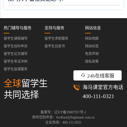
热门辅导与服务
支持与服务
网站信息
留学生课程辅导
留学生求职服务
网站地图
留学生挂科申诉
留学生白皮书
网站标签
留学生论文辅导
免责声明
留学生考试冲刺
隐私政策
留学生选课服务
24h在线客服
全球
留学生
海马课堂官方电话
共同选择
400-111-0321
备案号：辽ICP备19007957号-1
聆听您的声音：feedback@highmark.com.cn
企业热线：400-111-0321