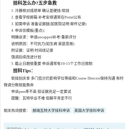
挂科怎么办?五步急救
1. 冷静核对成绩单 确认是硬挂/软挂
2. 查看学校邮箱 补考安排通常在Portal公布
3. 如需申诉 准备证据链(如医院证明 邮件记录)
4. 申诉信模板(重点)：
明确诉求：申请uncapped补考/重新评分
说明原因：不可抗力(如生病 家庭变故)
附证据：证明 时间线记录
强调后续改进计划
5. 截止日期很重要 申诉通常有10-15个工作日限制
挂科Tips：
软挂别庆幸 多门低分仍影响学位等级和Course Director保持沟通 有时
微调分数就能救命
申诉pass率不高 但证据充足一定要试
提醒：瓦特毕业不难 但躺平肯定不行
相关热词搜索：
赫瑞瓦特大学挂科申诉
英国大学挂科申诉