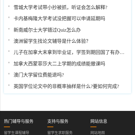
雪城大学考试带小抄被抓，听证会怎么解释?
卡内基梅隆大学考试没把握可以申请延期吗
新南威尔士大学错过Quiz怎么办
澳洲留学生找论文辅导是什么体验？
儿子在加拿大末拿到毕业证，学签到期回国了有办法
补救吗
加拿大西蒙菲莎大二上学期的成绩能撤课吗
澳门大学留位费能退吗?
英国学位论文中的非概率抽样是什么?要如何完成?
热门辅导与服务
支持与服务
网站信息
留学生课程辅导
留学生求职服务
网站地图