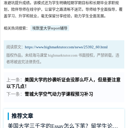
准避坑提升成绩。该模式还为学生明确短期学期目标和长期毕业求职规
划，陪伴导师在线守护，让留学之路清晰不迷茫。导师给予全面指导，覆
盖学习、升学和就业，毫无保留分享经验，助力学生全面发展。
相关热词搜索：
埃默里大学report辅导
阅读原文：
https://www.highmarktutor.com/news/25392_60.html
版权作品，未经海马课堂 highmarktutor.com 书面授权，严禁转载，违
者将被追究法律责任。
上一条：
美国大学的抄袭听证会没那么吓人，但是要注意
以下几点！
下一条：
雪城大学空气动力学课程预习补习
推荐文章
美国大学三千字的Essay怎么下笔？留学生论文辅导