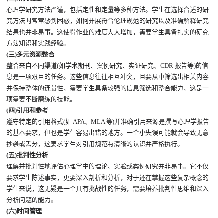
心理学研究方法严谨，包括定性和定量等多种方法。学生在选择合适的研
究方法时常常感到困惑，如何开展符合伦理规范的研究以及准确解释研究
结果也并非易事。这使得作业的难度大大增加，需要学生具备扎实的研究
方法知识和实践经验。
(三)多元资源整合
整合来自不同渠道(如学术期刊、案例研究、实证研究、CDR 报告等)的信
息是一项艰巨的任务。这些信息往往相互冲突，且要从中筛选出相关内容
并保持整体的连贯性，需要学生具备较强的信息筛选和整合能力，这是一
项需要不断磨练的技能。
(四)引用和参考
遵守特定的引用格式(如 APA、MLA 等)并准确引用来源是撰写心理学报告
的基本要求，但也是学生容易出错的地方。一个小失误可能就会导致无意
抄袭或丢分，这要求学生对引用规范有清晰的认识并严格执行。
(五)批判性分析
理解并批判性地评估心理学中的理论、实验或案例研究并非易事。它不仅
要求学生陈述事实，更要深入剖析和分析，对于还在掌握这些复杂概念的
学生来说，这无疑是一个具有挑战性的任务，需要培养批判性思维和深入
分析问题的能力。
(六)时间管理