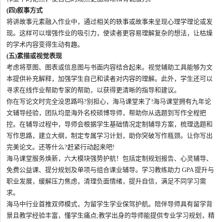
(四)叙事方式
将讲故事元素融入作业中，通过相关的轶事或故事来呈现心理学理论或发
现。这样可以增强作业的吸引力，使读者更容易理解复杂的想法，让枯燥
的学术内容变得生动有趣。
(五)素描或视觉表现
考虑将草图、图表或信息图与书面内容结合起来。视觉辅助工具能够为文
本提供补充解释，加强学生自己和读者对内容的理解。此外，学生还可以
寻求在线作业帮助专家的帮助，以获得更清晰的指导和建议。
你在写论文时完全没思路吗?别担心，海马课堂来了!海马课堂拥有九年论
文辅导经验，团队均是海外名校硕博导师，帮助你从选题到写作全程把
控。在辅导过程中，导师会根据学生基础情况定制辅导方案，梳理选题和
写作思路，建立大纲，制定专属学习计划，助你突破写作瓶颈。让你写出
完美论文。还等什么?赶紧行动起来吧!
海马课堂服务焕新，六大模块强势护航！包括定制规划报告、心灵辅导、
免费公益课、提分规划及单项与组合课业辅导。学习教练助力 GPA 提升与
职业发展，缓解压力焦虑，清理负面情绪，提升自信，满足不同学习需
求。
海马中行业首推双师模式，为留学生学业保驾护航。陪伴导师具有留学背
景且教学经验丰富，懂学生痛点;教学出身的导师能提供专业学习规划，精