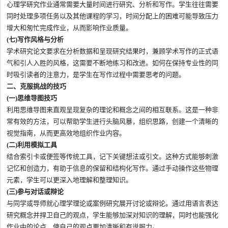
心理学研究作业通常需要大量时间进行研究、分析和写作。学生往往需要
同时处理多项任务以及其他课程的学习，时间分配上的困难可能导致压力
增大和匆忙完成作业，从而影响作业质量。
(七)写作风格与分析
学术研究论文要求在分析数据和呈现研究结果时，兼顾学术写作的正式语
气和引人入胜的风格，这需要不断地练习和改进。如何在保持专业性的同
时吸引读者的注意力，是学生在写作过程中需要思考的问题。
二、克服挑战的技巧
(一)思维导图技巧
利用思维导图来直观呈现复杂的理论和概念之间的相互联系。这是一种非
常有效的方法，可以帮助学生进行头脑风暴，组织思路，创建一个清晰的
视觉指南，从而更高效地组织作业内容。
(二)利用模拟工具
结合索引卡或便签等传统工具，记下关键想法或引文。这种方式能够刺激
记忆和创造力，有助于信息的保留和结构化写作。通过手动操作这些物理
元素，学生可以更深入地理解和整理知识。
(三)参与对话或辩论
与同学或导师就心理学理论或案例研究展开讨论或辩论。通过用语言表达
研究概念并捍卫自己的观点，学生能够加深对知识的理解，同时也能强化
作业中的论点，使自己的观点更加清晰和有说服力。